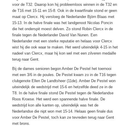
voor de T32. Daarop kon hij probleemloos winnen in de T32 en
de T16 met 15-11 en 15-8. Ook in de kwartfinale stond er geen
maat op Clercx. Hij versloeg de Nederlander Björn Blaas met
15-13. In de halve finale was het landgenoot Nicolas Poncin
die het onderspit moest delven. Zo stond Robin Clercx in de
finale tegen de Nederlander David Van Nunen. Een
Nederlander met een sterke reputatie en helaas voor Clercx
wist hij die ook waar te maken. Het werd uiteindelijk 4-15 in het
nadeel van Clercx, maar hij kon wel met een zilveren medaille
terug naar Gent.
Bij de dames senioren begon Amber De Pestel het toernooi
met een 3/6 in de poules. De Pestel kwam zo in de T16 tegen
clubgenote Ellen De Landtsheer (11de). Amber De Pestel won
uiteindelijk de wedstrijd met 15-6 en hetzelfde deed ze in de
T8. In de halve finale stond De Pestel tegen de Nederlandse
Roos Kroese. Het werd een spannende halve finale. De
wedstrijd kon alle kanten op, uiteindelijk was het de
Nederlandse die nipt won met 15-14. Helaas geen finale dus
voor Amber De Pestel, toch kan ze tevreden terug naar Gent
met brons.