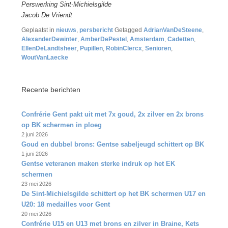
Perswerking Sint-Michielsgilde
Jacob De Vriendt
Geplaatst in
nieuws
,
persbericht
Getagged
AdrianVanDeSteene
,
AlexanderDewinter
,
AmberDePestel
,
Amsterdam
,
Cadetten
,
EllenDeLandtsheer
,
Pupillen
,
RobinClercx
,
Senioren
,
WoutVanLaecke
Recente berichten
Confrérie Gent pakt uit met 7x goud, 2x zilver en 2x brons
op BK schermen in ploeg
2 juni 2026
Goud en dubbel brons: Gentse sabeljeugd schittert op BK
1 juni 2026
Gentse veteranen maken sterke indruk op het EK
schermen
23 mei 2026
De Sint‑Michielsgilde schittert op het BK schermen U17 en
U20: 18 medailles voor Gent
20 mei 2026
Confrérie U15 en U13 met brons en zilver in Braine, Kets