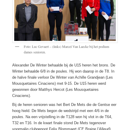
Foto: Luc Gevaert – (links) Marcel Van Laecke bij het podium
dames senioren.
Alexander De Winter behaalde bij de U15 heren het brons. De
Winter behaalde 6/8 in de poules. Hij won daarop in de T8. In
de halve finale verloor De Winter van Achille Grandjean (Les
Mousquetaires Cinaciens) met 9-15. De U15 heren werd
gewonnen door Matthys Hercot (Les Mousquetaires
Cinaciens).
Bij de heren senioren was het Bert De Mets die de Gentse eer
hoog hield. De Mets begon de wedstrijd met een 4/6 in de
poules. Na een vrijstelling in de T128 won hij vlot in de T64,
T32 en T16. In de kwart finale stond De Mets tegenover
voormalig clubgenoot Felix Blommaert (CE Braine l’Alleud).