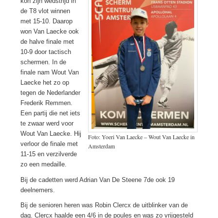
kon zijn wedstrijd in
de T8 vlot winnen
met 15-10. Daarop
won Van Laecke ook
de halve finale met
10-9 door tactisch
schermen. In de
finale nam Wout Van
Laecke het zo op
tegen de Nederlander
Frederik Remmen.
Een partij die net iets
te zwaar werd voor
Wout Van Laecke. Hij
Foto: Yoeri Van Laecke – Wout Van Laecke in
verloor de finale met
Amsterdam
11-15 en verzilverde
zo een medaille.
Bij de cadetten werd Adrian Van De Steene 7de ook 19
deelnemers.
Bij de senioren heren was Robin Clercx de uitblinker van de
dag. Clercx haalde een 4/6 in de poules en was zo vrijgesteld