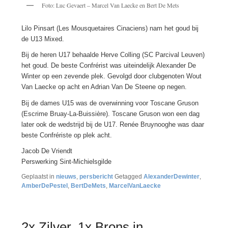
Foto: Luc Gevaert – Marcel Van Laecke en Bert De Mets
Lilo Pinsart (Les Mousquetaires Cinaciens) nam het goud bij
de U13 Mixed.
Bij de heren U17 behaalde Herve Colling (SC Parcival Leuven)
het goud. De beste Confrérist was uiteindelijk Alexander De
Winter op een zevende plek. Gevolgd door clubgenoten Wout
Van Laecke op acht en Adrian Van De Steene op negen.
Bij de dames U15 was de overwinning voor Toscane Gruson
(Escrime Bruay-La-Buissière). Toscane Gruson won een dag
later ook de wedstrijd bij de U17. Renée Bruynooghe was daar
beste Confrériste op plek acht.
Jacob De Vriendt
Perswerking Sint-Michielsgilde
Geplaatst in
nieuws
,
persbericht
Getagged
AlexanderDewinter
,
AmberDePestel
,
BertDeMets
,
MarcelVanLaecke
2x Zilver, 1x Brons in