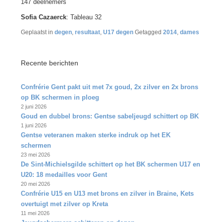
147 deelnemers
Sofia Cazaerck
: Tableau 32
Geplaatst in
degen
,
resultaat
,
U17 degen
Getagged
2014
,
dames
Recente berichten
Confrérie Gent pakt uit met 7x goud, 2x zilver en 2x brons
op BK schermen in ploeg
2 juni 2026
Goud en dubbel brons: Gentse sabeljeugd schittert op BK
1 juni 2026
Gentse veteranen maken sterke indruk op het EK
schermen
23 mei 2026
De Sint‑Michielsgilde schittert op het BK schermen U17 en
U20: 18 medailles voor Gent
20 mei 2026
Confrérie U15 en U13 met brons en zilver in Braine, Kets
overtuigt met zilver op Kreta
11 mei 2026