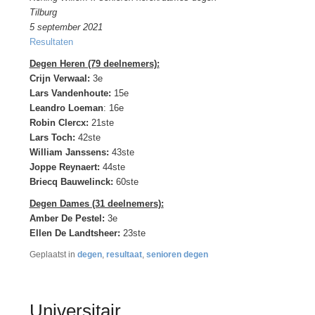
Tilburg
5 september 2021
Resultaten
Degen Heren (79 deelnemers):
Crijn Verwaal:
3e
Lars Vandenhoute:
15e
Leandro Loeman
: 16e
Robin Clercx:
21ste
Lars Toch:
42ste
William Janssens:
43ste
Joppe Reynaert:
44ste
Briecq Bauwelinck:
60ste
Degen Dames (31 deelnemers):
Amber De Pestel:
3e
Ellen De Landtsheer:
23ste
Geplaatst in
degen
,
resultaat
,
senioren degen
Universitair