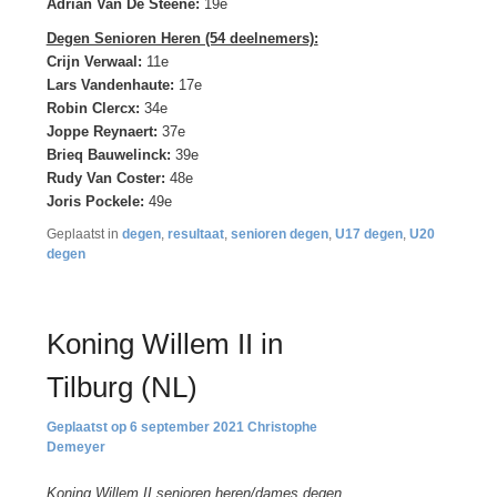
Adrian Van De Steene:
19e
Degen Senioren Heren (54 deelnemers):
Crijn Verwaal:
11e
Lars Vandenhaute:
17e
Robin Clercx:
34e
Joppe Reynaert:
37e
Brieq Bauwelinck:
39e
Rudy Van Coster:
48e
Joris Pockele:
49e
Geplaatst in
degen
,
resultaat
,
senioren degen
,
U17 degen
,
U20
degen
Koning Willem II in
Tilburg (NL)
6 september 2021
Christophe
Demeyer
Koning Willem II senioren heren/dames degen