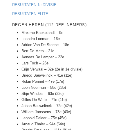
RESULTATEN 1e DIVISIE
RESULTATEN ELITE
DEGEN HEREN (112 DEELNEMERS)
Maxime Baekelandt – 9e
Leandro Loeman – 16e
Adrian Van De Steene – 18e
Bert De Mets – 21e
Aeneas De Lamper – 22e
Lars Toch – 23e
Crijn Verwaal – 32e (2e in 1e divisie)
Briecq Bauwelinck – 41e (11e)
Robin Ponnet – 47e (17e)
Leon Neerman – 58e (28e)
Stijn Windels – 63e (33e)
Gilles De Witte – 71e (41e)
Johan Bauwelinck – 72e (42e)
William Janssens – 73e (43e)
Leopold Delaer – 75e (45e)
Arnaud Thaler – 94e (64e)