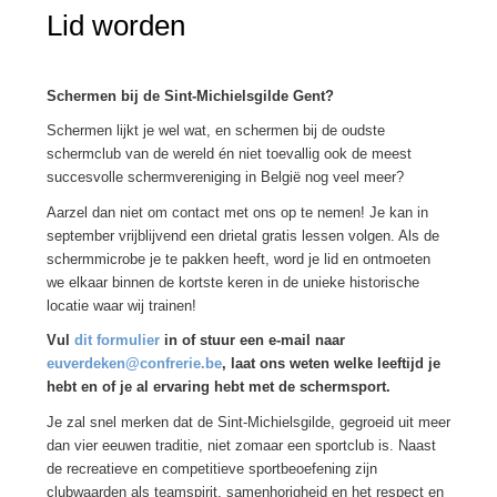
Lid worden
Schermen bij de Sint-Michielsgilde Gent?
Schermen lijkt je wel wat, en schermen bij de oudste
schermclub van de wereld én niet toevallig ook de meest
succesvolle schermvereniging in België nog veel meer?
Aarzel dan niet om contact met ons op te nemen! Je kan in
september vrijblijvend een drietal gratis lessen volgen. Als de
schermmicrobe je te pakken heeft, word je lid en ontmoeten
we elkaar binnen de kortste keren in de unieke historische
locatie waar wij trainen!
Vul
dit formulier
in of stuur een e-mail naar
euverdeken@confrerie.be
, laat ons weten welke leeftijd je
hebt en of je al ervaring hebt met de schermsport.
Je zal snel merken dat de Sint-Michielsgilde, gegroeid uit meer
dan vier eeuwen traditie, niet zomaar een sportclub is. Naast
de recreatieve en competitieve sportbeoefening zijn
clubwaarden als teamspirit, samenhorigheid en het respect en