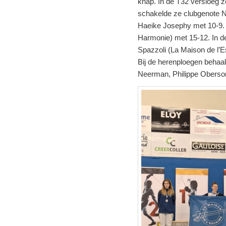
knap. In de T32 versloeg 
schakelde ze clubgenote No
Haeike Josephy met 10-9. 
Harmonie) met 15-12. In de
Spazzoli (La Maison de l’E
Bij de herenploegen behaa
Neerman, Philippe Oberso