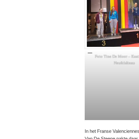
Foto Tine De Moor – Kaat
Neufchâteau
In het Franse Valenciennes
Van De Steene pakte daar