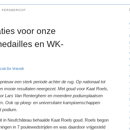
:
PERSBERICHT
aties voor onze
medailles en WK-
cob De Vriendt
ieuw een sterk periode achter de rug. Op nationaal tot
en mooie resultaten neergezet. Met goud voor Kaat Roels,
oor Lars Van Renterghem en meerdere podiumplaatsen
rm. Ook op ploeg- en universitaire kampioenschappen
t podium.
uit in Neufchâteau behaalde Kaat Roels goud. Roels begon
ingen in 7 poulewedstrijden en was daardoor vrijgesteld