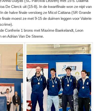
ze Anna Gulyas (SC Parcival Leuven) met 15-5. Daarna
a De Clerck uit (15-8). In de kwartfinale won ze nipt van
In de halve finale versloeg ze Micol Cattana (SR Grande
 finale moest ze met 9-15 de duimen leggen voor Valerie
scrime).
lde Confrerie 1 brons met Maxime Baekelandt, Leon
n en Adrian Van De Steene.