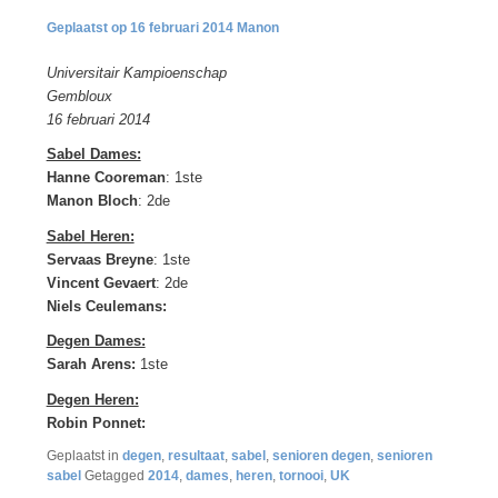
16 februari 2014
Manon
Universitair Kampioenschap
Gembloux
16 februari 2014
Sabel Dames:
Hanne Cooreman
: 1ste
Manon Bloch
: 2de
Sabel Heren:
Servaas Breyne
: 1ste
Vincent Gevaert
: 2de
Niels Ceulemans:
Degen Dames:
Sarah
Arens:
1ste
Degen Heren:
Robin Ponnet:
Geplaatst in
degen
,
resultaat
,
sabel
,
senioren degen
,
senioren
sabel
Getagged
2014
,
dames
,
heren
,
tornooi
,
UK