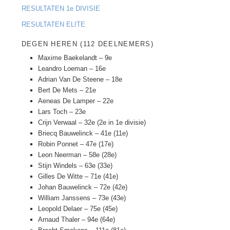
RESULTATEN 1e DIVISIE
RESULTATEN ELITE
DEGEN HEREN (112 DEELNEMERS)
Maxime Baekelandt – 9e
Leandro Loeman – 16e
Adrian Van De Steene – 18e
Bert De Mets – 21e
Aeneas De Lamper – 22e
Lars Toch – 23e
Crijn Verwaal – 32e (2e in 1e divisie)
Briecq Bauwelinck – 41e (11e)
Robin Ponnet – 47e (17e)
Leon Neerman – 58e (28e)
Stijn Windels – 63e (33e)
Gilles De Witte – 71e (41e)
Johan Bauwelinck – 72e (42e)
William Janssens – 73e (43e)
Leopold Delaer – 75e (45e)
Arnaud Thaler – 94e (64e)