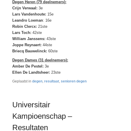
Degen Heren (79 deelnemers):
Crijn Verwaal:
3e
Lars Vandenhoute:
15e
Leandro Loeman
: 16e
Robin Clercx:
21ste
Lars Toch:
42ste
William Janssens:
43ste
Joppe Reynaert:
44ste
Briecq Bauwelinck:
60ste
Degen Dames (31 deelnemers):
Amber De Pestel:
3e
Ellen De Landtsheer:
23ste
Geplaatst in
degen
,
resultaat
,
senioren degen
Universitair
Kampioenschap –
Resultaten