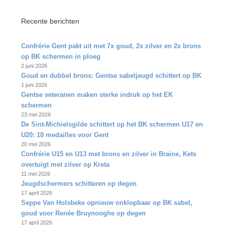
Recente berichten
Confrérie Gent pakt uit met 7x goud, 2x zilver en 2x brons
op BK schermen in ploeg
2 juni 2026
Goud en dubbel brons: Gentse sabeljeugd schittert op BK
1 juni 2026
Gentse veteranen maken sterke indruk op het EK
schermen
23 mei 2026
De Sint‑Michielsgilde schittert op het BK schermen U17 en
U20: 18 medailles voor Gent
20 mei 2026
Confrérie U15 en U13 met brons en zilver in Braine, Kets
overtuigt met zilver op Kreta
11 mei 2026
Jeugdschermers schitteren op degen
17 april 2026
Seppe Van Holsbeke opnieuw onklopbaar op BK sabel,
goud voor Renée Bruynooghe op degen
17 april 2026