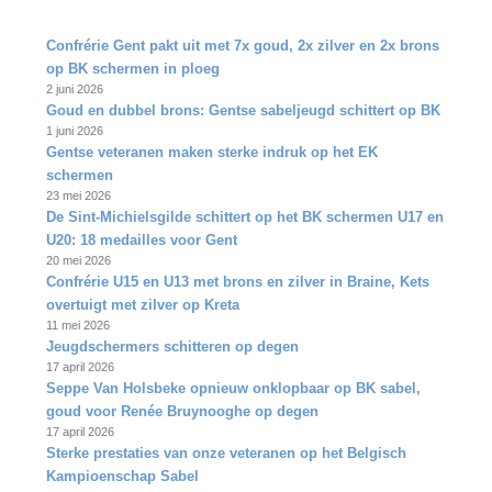
Confrérie Gent pakt uit met 7x goud, 2x zilver en 2x brons
op BK schermen in ploeg
2 juni 2026
Goud en dubbel brons: Gentse sabeljeugd schittert op BK
1 juni 2026
Gentse veteranen maken sterke indruk op het EK
schermen
23 mei 2026
De Sint‑Michielsgilde schittert op het BK schermen U17 en
U20: 18 medailles voor Gent
20 mei 2026
Confrérie U15 en U13 met brons en zilver in Braine, Kets
overtuigt met zilver op Kreta
11 mei 2026
Jeugdschermers schitteren op degen
17 april 2026
Seppe Van Holsbeke opnieuw onklopbaar op BK sabel,
goud voor Renée Bruynooghe op degen
17 april 2026
Sterke prestaties van onze veteranen op het Belgisch
Kampioenschap Sabel