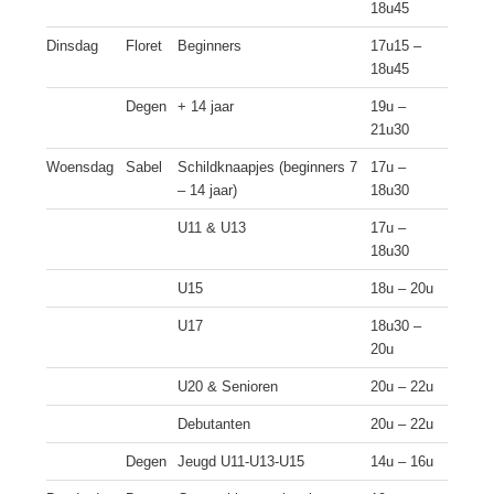
18u45
Dinsdag
Floret
Beginners
17u15 –
18u45
Degen
+ 14 jaar
19u –
21u30
Woensdag
Sabel
Schildknaapjes (beginners 7
17u –
– 14 jaar)
18u30
U11 & U13
17u –
18u30
U15
18u – 20u
U17
18u30 –
20u
U20 & Senioren
20u – 22u
Debutanten
20u – 22u
Degen
Jeugd U11-U13-U15
14u – 16u