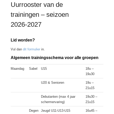
Uurrooster van de
trainingen – seizoen
2026-2027
Lid worden?
Vul dan
dit formulier
in.
Algemeen trainingsschema voor alle groepen
Maandag
Sabel
U15
18u –
19u30
U20 & Senioren
19u –
21u15
Debutanten (max 4 jaar
19u30 –
schermervaring)
21u15
Degen
Jeugd U11-U13-U15
16u45 –