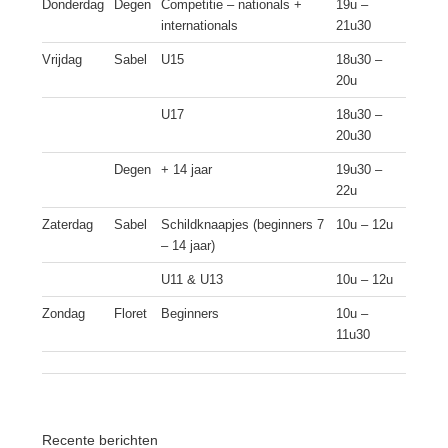
Donderdag
Degen
Competitie – nationals +
19u –
internationals
21u30
Vrijdag
Sabel
U15
18u30 –
20u
U17
18u30 –
20u30
Degen
+ 14 jaar
19u30 –
22u
Zaterdag
Sabel
Schildknaapjes (beginners 7
10u – 12u
– 14 jaar)
U11 & U13
10u – 12u
Zondag
Floret
Beginners
10u –
11u30
Recente berichten