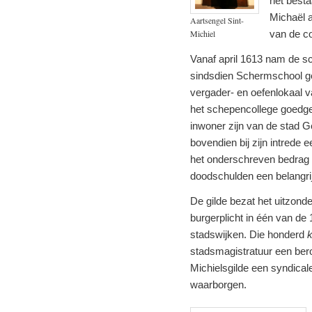
het besta
Michaël a
Aartsengel Sint-
Michiel
van de c
Vanaf april 1613 nam de sc
sindsdien Schermschool ge
vergader- en oefenlokaal 
het schepencollege goedge
inwoner zijn van de stad Ge
bovendien bij zijn intrede
het onderschreven bedrag a
doodschulden een belangri
De gilde bezat het uitzonde
burgerplicht in één van d
stadswijken. Die honderd
stadsmagistratuur een bero
Michielsgilde een syndical
waarborgen.