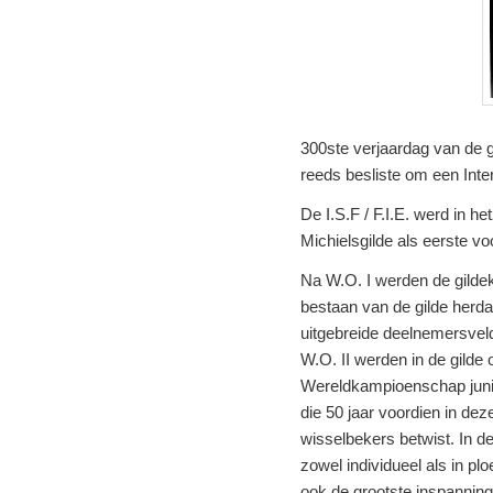
300ste verjaardag van de g
reeds besliste om een Inte
De I.S.F / F.I.E. werd in h
Michielsgilde als eerste voo
Na W.O. I werden de gilde
bestaan van de gilde herd
uitgebreide deelnemersveld
W.O. II werden in de gilde
Wereldkampioenschap junior
die 50 jaar voordien in de
wisselbekers betwist. In d
zowel individueel als in pl
ook de grootste inspanning