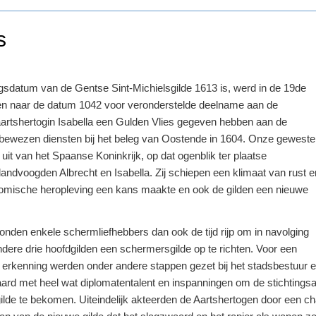
s
ingsdatum van de Gentse Sint-Michielsgilde 1613 is, werd in de 19de
en naar de datum 1042 voor veronderstelde deelname aan de
aartshertogin Isabella een Gulden Vlies gegeven hebben aan de
r bewezen diensten bij het beleg van Oostende in 1604. Onze gewest
it van het Spaanse Koninkrijk, op dat ogenblik ter plaatse
andvoogden Albrecht en Isabella. Zij schiepen een klimaat van rust e
omische heropleving een kans maakte en ook de gilden een nieuwe
onden enkele schermliefhebbers dan ook de tijd rijp om in navolging
dere drie hoofdgilden een schermersgilde op te richten. Voor een
e erkenning werden onder andere stappen gezet bij het stadsbestuur e
ard met heel wat diplomatentalent en inspanningen om de stichtingsa
ilde te bekomen. Uiteindelijk akteerden de Aartshertogen door een c