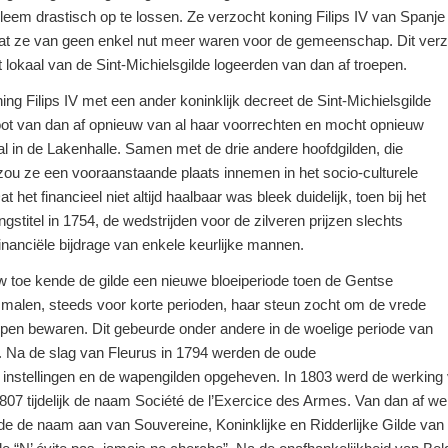
leem drastisch op te lossen. Ze verzocht koning Filips IV van Spanje 
dat ze van geen enkel nut meer waren voor de gemeenschap. Dit verz
het lokaal van de Sint-Michielsgilde logeerden van dan af troepen.
ning Filips IV met een ander koninklijk decreet de Sint-Michielsgilde
noot van dan af opnieuw van al haar voorrechten en mocht opnieuw
l in de Lakenhalle. Samen met de drie andere hoofdgilden, die
 zou ze een vooraanstaande plaats innemen in het socio-culturele
het financieel niet altijd haalbaar was bleek duidelijk, toen bij het
stitel in 1754, de wedstrijden voor de zilveren prijzen slechts
nanciële bijdrage van enkele keurlijke mannen.
w toe kende de gilde een nieuwe bloeiperiode toen de Gentse
 malen, steeds voor korte perioden, haar steun zocht om de vrede
elpen bewaren. Dit gebeurde onder andere in de woelige periode van
 Na de slag van Fleurus in 1794 werden de oude
 instellingen en de wapengilden opgeheven. In 1803 werd de werking 
1807 tijdelijk de naam Société de l’Exercice des Armes. Van dan af we
de de naam aan van Souvereine, Koninklijke en Ridderlijke Gilde van 