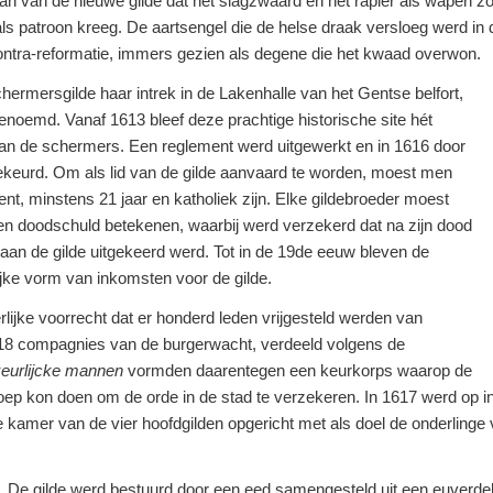
an van de nieuwe gilde dat het slagzwaard en het rapier als wapen zo
ls patroon kreeg. De aartsengel die de helse draak versloeg werd i
ontra-reformatie, immers gezien als degene die het kwaad overwon.
hermersgilde haar intrek in de Lakenhalle van het Gentse belfort,
noemd. Vanaf 1613 bleef deze prachtige historische site hét
van de schermers. Een reglement werd uitgewerkt en in 1616 door
keurd. Om als lid van de gilde aanvaard te worden, moest men
nt, minstens 21 jaar en katholiek zijn. Elke gildebroeder moest
 een doodschuld betekenen, waarbij werd verzekerd dat na zijn dood
an de gilde uitgekeerd werd. Tot in de 19de eeuw bleven de
jke vorm van inkomsten voor de gilde.
rlijke voorrecht dat er honderd leden vrijgesteld werden van
e 18 compagnies van de burgerwacht, verdeeld volgens de
keurlijcke mannen
vormden daarentegen een keurkorps waarop de
ep kon doen om de orde in de stad te verzekeren. In 1617 werd op init
e kamer van de vier hoofdgilden opgericht met als doel de onderlinge
De gilde werd bestuurd door een eed samengesteld uit een euverde