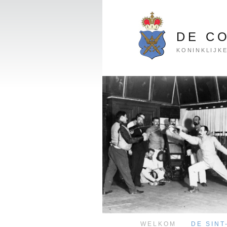
Spring
naar
de
DE C
primaire
KONINKLIJKE
inhoud
HOOFDMENU
WELKOM
DE SINT