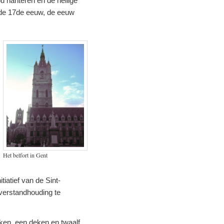
u hanteren en de heilige
n de 17de eeuw, de eeuw
Het belfort in Gent
iatief van de Sint-
 verstandhouding te
ken, een deken en twaalf