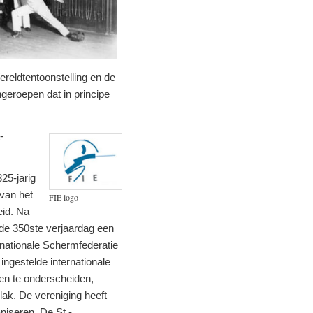
ereldtentoonstelling en de
geroepen dat in principe
-
25-jarig
van het
FIE logo
eid. Na
 de 350ste verjaardag een
rnationale Schermfederatie
ingestelde internationale
ten te onderscheiden,
vlak. De vereniging heeft
niseren. De St.-