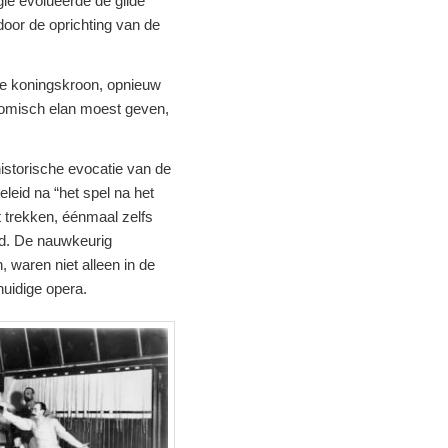
gië evolueerde de gilde
door de oprichting van de
de koningskroon, opnieuw
onomisch elan moest geven,
storische evocatie van de
leid na “het spel na het
trekken, éénmaal zelfs
tad. De nauwkeurig
waren niet alleen in de
uidige opera.