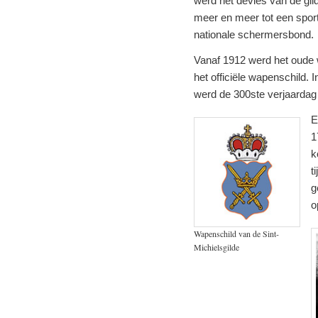
werd het devies van de gil
meer en meer tot een sport
nationale schermersbond.
Vanaf 1912 werd het oude 
het officiële wapenschild.
werd de 300ste verjaardag 
E
1
k
t
g
o
Wapenschild van de Sint-
Michielsgilde