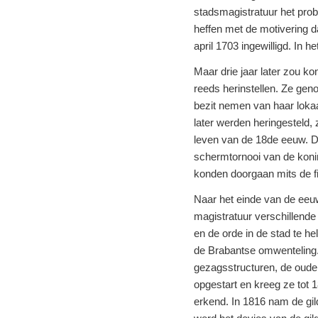
stadsmagistratuur het prob
heffen met de motivering 
april 1703 ingewilligd. In 
Maar drie jaar later zou ko
reeds herinstellen. Ze ge
bezit nemen van haar lokaa
later werden heringesteld,
leven van de 18de eeuw. Dat 
schermtornooi van de koning
konden doorgaan mits de fi
Naar het einde van de eeu
magistratuur verschillende
en de orde in de stad te h
de Brabantse omwenteling.
gezagsstructuren, de oude
opgestart en kreeg ze tot 
erkend. In 1816 nam de gil