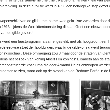
de “N’ évite pas, jamais ne cherche”. Na de onafhankelijkheid van Bel
vereniging. In deze evolutie werd in 1896 een belangrijke stap gezet 
wapenschild van de gilde, met name twee gekruiste zwaarden door 
 In 1913, tijdens de Wereldtentoonstelling die aan Gent een nieuw ec
van de gilde gevierd.
r werd een feestprogramma samengesteld, met als hoogtepunt een hi
7de eeuwse stoet der hoofdgilden, waarbij de gildekoning werd terugge
oningsschap”. Deze ommegang zou 3 maal door de straten van Gent 
ijdens het bezoek van koning Albert I en koningin Elisabeth aan de s
ereconstrueerde kostuums die door Armand Heins ontworpen werden, 
ptochten te zien, maar ook op de avond van de Redoute Parée in de h