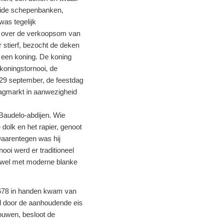
eide schepenbanken,
as tegelijk
de over de verkoopsom van
 stierf, bezocht de deken
 een koning. De koning
 koningstornooi, de
p 29 september, de feestdag
jdagmarkt in aanwezigheid
Baudelo-abdijen. Wie
dolk en het rapier, genoot
Daarentegen was hij
oi werd er traditioneel
an wel met moderne blanke
 1678 in handen kwam van
d door de aanhoudende eis
ouwen, besloot de