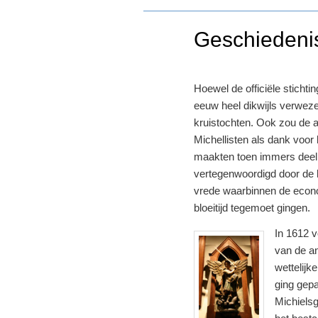
Geschiedeni
Hoewel de officiële sticht
eeuw heel dikwijls verwez
kruistochten. Ook zou de 
Michellisten als dank voo
maakten toen immers deel u
vertegenwoordigd door de l
vrede waarbinnen de econ
bloeitijd tegemoet gingen.
In 1612 v
van de an
wettelijk
ging gepa
Michielsg