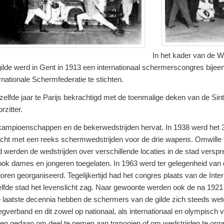
In het kader van de W
ilde werd in Gent in 1913 een internationaal schermerscongres bijeen
rnationale Schermfederatie te stichten.
etzelfde jaar te Parijs bekrachtigd met de toenmalige deken van de Sint
rzitter.
kampioenschappen en de bekerwedstrijden hervat. In 1938 werd het 3
acht met een reeks schermwedstrijden voor de drie wapens. Omwille 
 werden de wedstrijden over verschillende locaties in de stad verspr
 ook dames en jongeren toegelaten. In 1963 werd ter gelegenheid van
en georganiseerd. Tegelijkertijd had het congres plaats van de Inte
zelfde stad het levenslicht zag. Naar gewoonte werden ook de na 1921 
e laatste decennia hebben de schermers van de gilde zich steeds we
oegverband en dit zowel op nationaal, als internationaal en olympisch 
en gedaan om deel te nemen aan tornooien of om wedstrijden te orga