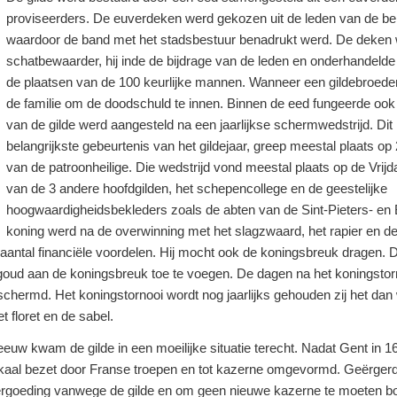
proviseerders. De euverdeken werd gekozen uit de leden van de b
waardoor de band met het stadsbestuur benadrukt werd. De deken w
schatbewaarder, hij inde de bijdrage van de leden en onderhandel
de plaatsen van de 100 keurlijke mannen. Wanneer een gildebroeder
de familie om de doodschuld te innen. Binnen de eed fungeerde ook
van de gilde werd aangesteld na een jaarlijkse schermwedstrijd. Dit
belangrijkste gebeurtenis van het gildejaar, greep meestal plaats o
van de patroonheilige. Die wedstrijd vond meestal plaats op de Vri
van de 3 andere hoofdgilden, het schepencollege en de geestelijke
hoogwaardigheidsbekleders zoals de abten van de Sint-Pieters- en 
koning werd na de overwinning met het slagzwaard, het rapier en de 
aantal financiële voordelen. Hij mocht ook de koningsbreuk dragen. 
goud aan de koningsbreuk toe te voegen. De dagen na het koningstorno
eschermd. Het koningstornooi wordt nog jaarlijks gehouden zij het d
 floret en de sabel.
euw kwam de gilde in een moeilijke situatie terecht. Nadat Gent in
okaal bezet door Franse troepen en tot kazerne omgevormd. Geërger
ergoeding vanwege de gilde en om geen nieuwe kazerne te moeten b