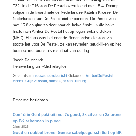
T32. In de T16 won De Pestel overtuigend met 15-4. Daarop
volgde in de kwartfinale de Nederlandse Katelijn Kroese. De
Nederlandse kon De Pestel niet imponeren. De Pestel won
met 15-8 en ging zo door naar de halve finale. In die halve
finale nam Amber De Pestel het op tegen Solane Beken
(NED). Helaas was het daar de Nederlandse die won. Zo
stopte het voor De Pestel, ze kan tevreden terugkijken op het
toernooi met brons als resultaat van de dag.
Jacob De Vriendt
Perswerking Sint-Michielsgilde
Geplaatst in
nieuws
,
persbericht
Getagged
AmberDePestel
,
Brons
,
CrijnVerwaal
,
dames
,
heren
,
Tilburg
Recente berichten
Confrérie Gent pakt uit met 7x goud, 2x zilver en 2x brons
op BK schermen in ploeg
2 juni 2026
Goud en dubbel brons: Gentse sabeljeugd schittert op BK