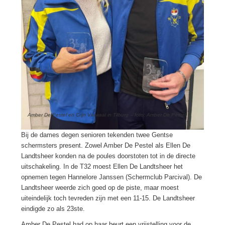
Amber De Pestel en Crijn Verwaal in Tilburg – foto: Amber De Pestel
Bij de dames degen senioren tekenden twee Gentse
schermsters present. Zowel Amber De Pestel als Ellen De
Landtsheer konden na de poules doorstoten tot in de directe
uitschakeling. In de T32 moest Ellen De Landtsheer het
opnemen tegen Hannelore Janssen (Schermclub Parcival). De
Landtsheer weerde zich goed op de piste, maar moest
uiteindelijk toch tevreden zijn met een 11-15. De Landtsheer
eindigde zo als 23ste.
Amber De Pestel had op haar beurt een vrijstelling voor de