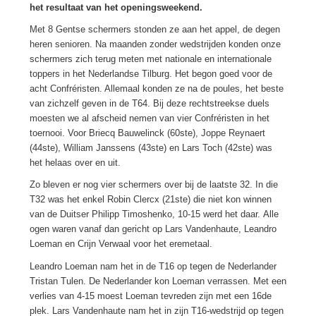
het resultaat van het openingsweekend.
Met 8 Gentse schermers stonden ze aan het appel, de degen
heren senioren. Na maanden zonder wedstrijden konden onze
schermers zich terug meten met nationale en internationale
toppers in het Nederlandse Tilburg. Het begon goed voor de
acht Confréristen. Allemaal konden ze na de poules, het beste
van zichzelf geven in de T64. Bij deze rechtstreekse duels
moesten we al afscheid nemen van vier Confréristen in het
toernooi. Voor Briecq Bauwelinck (60ste), Joppe Reynaert
(44ste), William Janssens (43ste) en Lars Toch (42ste) was
het helaas over en uit.
Zo bleven er nog vier schermers over bij de laatste 32. In die
T32 was het enkel Robin Clercx (21ste) die niet kon winnen
van de Duitser Philipp Timoshenko, 10-15 werd het daar. Alle
ogen waren vanaf dan gericht op Lars Vandenhaute, Leandro
Loeman en Crijn Verwaal voor het eremetaal.
Leandro Loeman nam het in de T16 op tegen de Nederlander
Tristan Tulen. De Nederlander kon Loeman verrassen. Met een
verlies van 4-15 moest Loeman tevreden zijn met een 16de
plek. Lars Vandenhaute nam het in zijn T16-wedstrijd op tegen