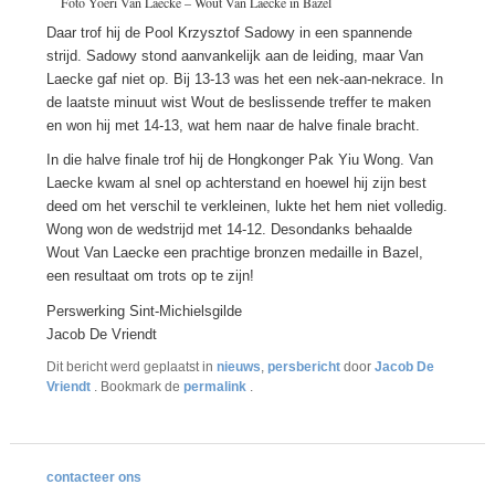
Foto Yoeri Van Laecke – Wout Van Laecke in Bazel
Daar trof hij de Pool Krzysztof Sadowy in een spannende
strijd. Sadowy stond aanvankelijk aan de leiding, maar Van
Laecke gaf niet op. Bij 13-13 was het een nek-aan-nekrace. In
de laatste minuut wist Wout de beslissende treffer te maken
en won hij met 14-13, wat hem naar de halve finale bracht.
In die halve finale trof hij de Hongkonger Pak Yiu Wong. Van
Laecke kwam al snel op achterstand en hoewel hij zijn best
deed om het verschil te verkleinen, lukte het hem niet volledig.
Wong won de wedstrijd met 14-12. Desondanks behaalde
Wout Van Laecke een prachtige bronzen medaille in Bazel,
een resultaat om trots op te zijn!
Perswerking Sint-Michielsgilde
Jacob De Vriendt
Dit bericht werd geplaatst in
nieuws
,
persbericht
door
Jacob De
Vriendt
. Bookmark de
permalink
.
contacteer ons