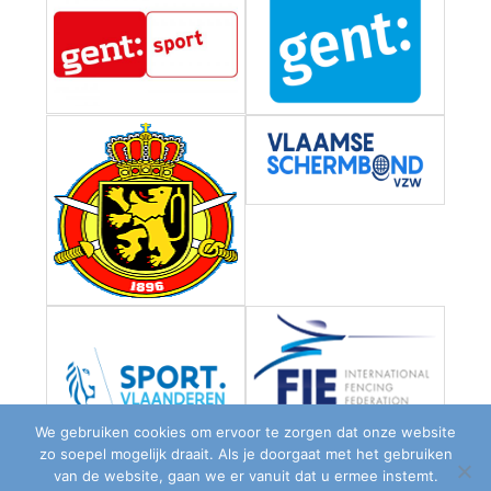
We gebruiken cookies om ervoor te zorgen dat onze website
zo soepel mogelijk draait. Als je doorgaat met het gebruiken
van de website, gaan we er vanuit dat u ermee instemt.