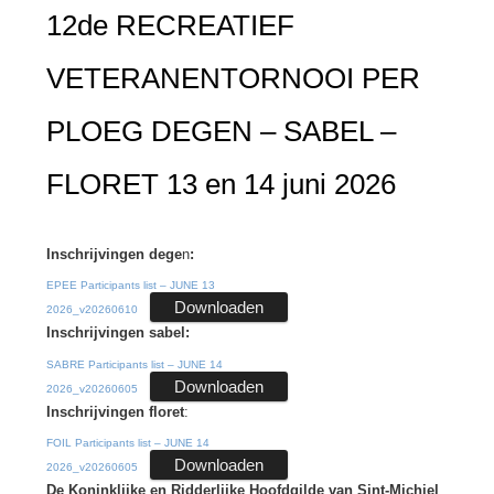
12de RECREATIEF
VETERANENTORNOOI PER
PLOEG DEGEN – SABEL –
FLORET 13 en 14 juni 2026
Inschrijvingen dege
n
:
EPEE Participants list – JUNE 13
Downloaden
2026_v20260610
Inschrijvingen sabel:
SABRE Participants list – JUNE 14
Downloaden
2026_v20260605
Inschrijvingen floret
:
FOIL Participants list – JUNE 14
Downloaden
2026_v20260605
De Koninklijke en Ridderlijke Hoofdgilde van Sint-Michiel