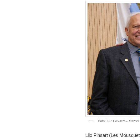
Foto: Luc Gevaert – Marcel
Lilo Pinsart (Les Mousque