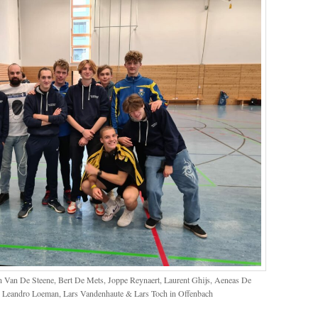
n Van De Steene, Bert De Mets, Joppe Reynaert, Laurent Ghijs, Aeneas De
 Leandro Loeman, Lars Vandenhaute & Lars Toch in Offenbach