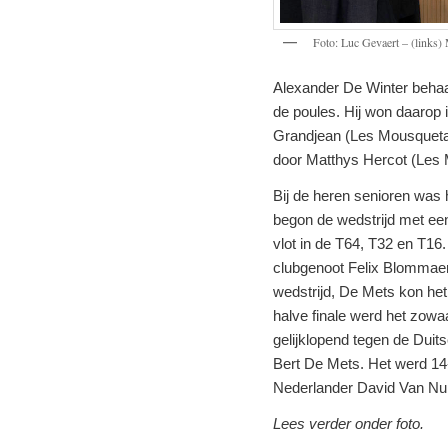
Foto: Luc Gevaert – (links)
Alexander De Winter behaal
de poules. Hij won daarop i
Grandjean (Les Mousqueta
door Matthys Hercot (Les
Bij de heren senioren was 
begon de wedstrijd met een 
vlot in de T64, T32 en T16
clubgenoot Felix Blommaer
wedstrijd, De Mets kon het 
halve finale werd het zow
gelijklopend tegen de Duits
Bert De Mets. Het werd 14
Nederlander David Van N
Lees verder onder foto.