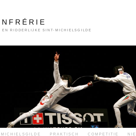
ONFRÉRIE
 EN RIDDERLIJKE SINT-MICHIELSGILDE
-MICHIELSGILDE
PRAKTISCH
COMPETITIE
NI