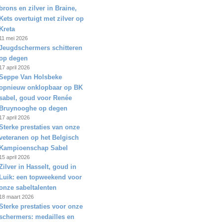
brons en zilver in Braine,
Kets overtuigt met zilver op
Kreta
11 mei 2026
Jeugdschermers schitteren
op degen
17 april 2026
Seppe Van Holsbeke
opnieuw onklopbaar op BK
sabel, goud voor Renée
Bruynooghe op degen
17 april 2026
Sterke prestaties van onze
veteranen op het Belgisch
Kampioenschap Sabel
15 april 2026
Zilver in Hasselt, goud in
Luik: een topweekend voor
onze sabeltalenten
18 maart 2026
Sterke prestaties voor onze
schermers: medailles en