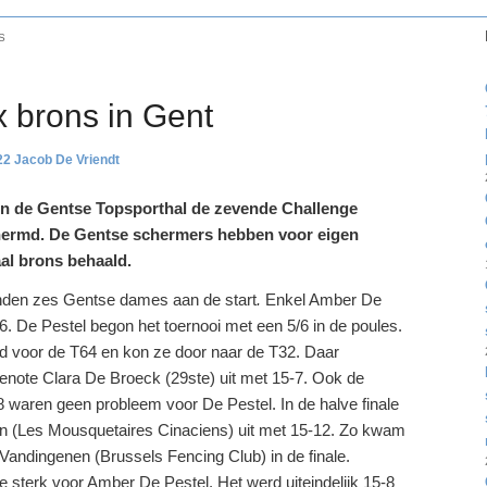
S
x brons in Gent
22
Jacob De Vriendt
 in de Gentse Topsporthal de zevende Challenge
hermd. De Gentse schermers hebben voor eigen
aal brons behaald.
nden zes Gentse dames aan de start
.
Enkel Amber De
16. De Pestel begon het toernooi met een 5/6 in de poules.
ld voor de T64 en kon ze door naar de T32. Daar
enote Clara De Broeck (29ste) uit met 15-7. Ook de
8 waren geen probleem voor De Pestel. In de halve finale
n (Les Mousquetaires Cinaciens) uit met 15-12. Zo kwam
andingenen (Brussels Fencing Club) in de finale.
e sterk voor Amber De Pestel. Het werd uiteindelijk 15-8