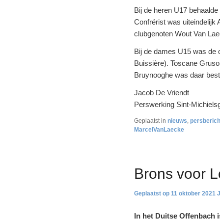
Bij de heren U17 behaalde
Confrérist was uiteindelij
clubgenoten Wout Van Lae
Bij de dames U15 was de 
Buissière). Toscane Gruson
Bruynooghe was daar beste
Jacob De Vriendt
Perswerking Sint-Michielsg
Geplaatst in
nieuws
,
persberich
MarcelVanLaecke
Brons voor 
11 oktober 2021
In het Duitse Offenbach