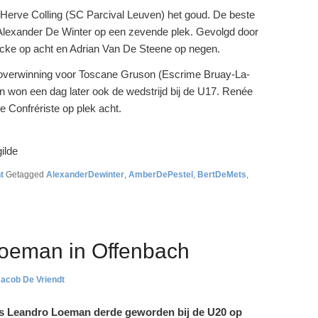
 Herve Colling (SC Parcival Leuven) het goud. De beste
k Alexander De Winter op een zevende plek. Gevolgd door
cke op acht en Adrian Van De Steene op negen.
overwinning voor Toscane Gruson (Escrime Bruay-La-
 won een dag later ook de wedstrijd bij de U17. Renée
 Confrériste op plek acht.
ilde
t
Getagged
AlexanderDewinter
,
AmberDePestel
,
BertDeMets
,
Loeman in Offenbach
Jacob De Vriendt
 is Leandro Loeman derde geworden bij de U20 op