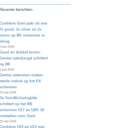
Recente berichten
Confrérie Gent pakt uit met
7x goud, 2x zilver en 2x
brons op BK schermen in
ploeg
2 juni 2026
Goud en dubbel brons:
Gentse sabeljeugd schittert
op BK
1 juni 2026
Gentse veteranen maken
sterke indruk op het EK
schermen
23 mei 2026
De Sint‑Michielsgilde
schittert op het BK
schermen U17 en U20: 18
medailles voor Gent
20 mei 2026
Confrérie U15 en U13 met