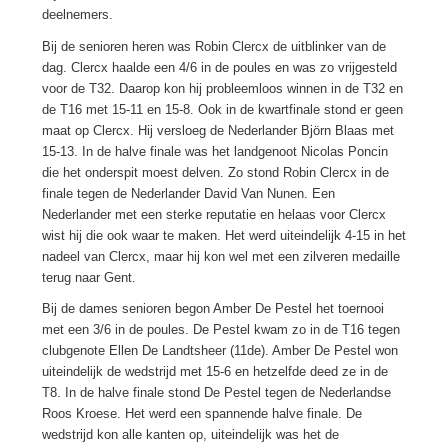
deelnemers.
Bij de senioren heren was Robin Clercx de uitblinker van de
dag. Clercx haalde een 4/6 in de poules en was zo vrijgesteld
voor de T32. Daarop kon hij probleemloos winnen in de T32 en
de T16 met 15-11 en 15-8. Ook in de kwartfinale stond er geen
maat op Clercx. Hij versloeg de Nederlander Björn Blaas met
15-13. In de halve finale was het landgenoot Nicolas Poncin
die het onderspit moest delven. Zo stond Robin Clercx in de
finale tegen de Nederlander David Van Nunen. Een
Nederlander met een sterke reputatie en helaas voor Clercx
wist hij die ook waar te maken. Het werd uiteindelijk 4-15 in het
nadeel van Clercx, maar hij kon wel met een zilveren medaille
terug naar Gent.
Bij de dames senioren begon Amber De Pestel het toernooi
met een 3/6 in de poules. De Pestel kwam zo in de T16 tegen
clubgenote Ellen De Landtsheer (11de). Amber De Pestel won
uiteindelijk de wedstrijd met 15-6 en hetzelfde deed ze in de
T8. In de halve finale stond De Pestel tegen de Nederlandse
Roos Kroese. Het werd een spannende halve finale. De
wedstrijd kon alle kanten op, uiteindelijk was het de