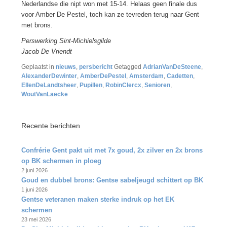
Nederlandse die nipt won met 15-14. Helaas geen finale dus
voor Amber De Pestel, toch kan ze tevreden terug naar Gent
met brons.
Perswerking Sint-Michielsgilde
Jacob De Vriendt
Geplaatst in
nieuws
,
persbericht
Getagged
AdrianVanDeSteene
,
AlexanderDewinter
,
AmberDePestel
,
Amsterdam
,
Cadetten
,
EllenDeLandtsheer
,
Pupillen
,
RobinClercx
,
Senioren
,
WoutVanLaecke
Recente berichten
Confrérie Gent pakt uit met 7x goud, 2x zilver en 2x brons
op BK schermen in ploeg
2 juni 2026
Goud en dubbel brons: Gentse sabeljeugd schittert op BK
1 juni 2026
Gentse veteranen maken sterke indruk op het EK
schermen
23 mei 2026