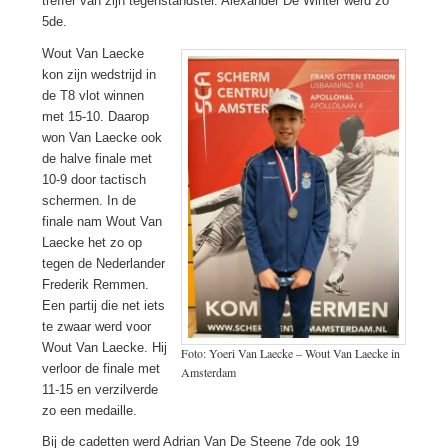
treffer van zijn tegenstandster. Alexander De Winter werd zo
5de.
Wout Van Laecke
kon zijn wedstrijd in
de T8 vlot winnen
met 15-10. Daarop
won Van Laecke ook
de halve finale met
10-9 door tactisch
schermen. In de
finale nam Wout Van
Laecke het zo op
tegen de Nederlander
Frederik Remmen.
Een partij die net iets
te zwaar werd voor
Wout Van Laecke. Hij
Foto: Yoeri Van Laecke – Wout Van Laecke in
verloor de finale met
Amsterdam
11-15 en verzilverde
zo een medaille.
Bij de cadetten werd Adrian Van De Steene 7de ook 19