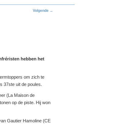
Volgende
→
nfréristen hebben het
hermtoppers om zich te
 37ste uit de poules.
leer (La Maison de
tonen op de piste. Hij won
t van Gautier Hamoline (CE