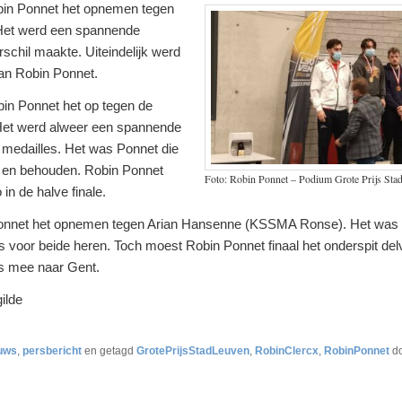
obin Ponnet het opnemen tegen
 Het werd een spannende
erschil maakte. Uiteindelijk werd
van Robin Ponnet.
obin Ponnet het op tegen de
 Het werd alweer een spannende
e medailles. Het was Ponnet die
en behouden. Robin Ponnet
Foto: Robin Ponnet – Podium Grote Prijs Sta
in de halve finale.
t Ponnet het opnemen tegen Arian Hansenne (KSSMA Ronse). Het wa
rs voor beide heren. Toch moest Robin Ponnet finaal het onderspit de
s mee naar Gent.
ilde
uws
,
persbericht
en getagd
GrotePrijsStadLeuven
,
RobinClercx
,
RobinPonnet
d