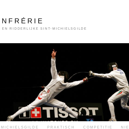
ONFRÉRIE
 EN RIDDERLIJKE SINT-MICHIELSGILDE
-MICHIELSGILDE
PRAKTISCH
COMPETITIE
NI