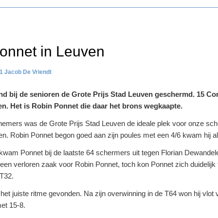
onnet in Leuven
1
Jacob De Vriendt
nd bij de senioren de Grote Prijs Stad Leuven geschermd. 15 Co
en. Het is Robin Ponnet die daar het brons wegkaapte.
lnemers was de Grote Prijs Stad Leuven de ideale plek voor onze sc
n. Robin Ponnet begon goed aan zijn poules met een 4/6 kwam hij als
g kwam Ponnet bij de laatste 64 schermers uit tegen Florian Dewande
 een verloren zaak voor Robin Ponnet, toch kon Ponnet zich duidelijk 
 T32.
 het juiste ritme gevonden. Na zijn overwinning in de T64 won hij vlo
met 15-8.