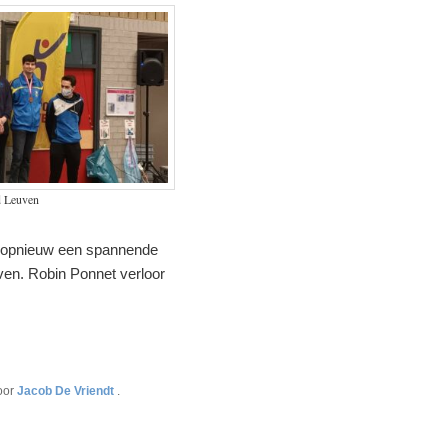
d Leuven
s opnieuw een spannende
lven. Robin Ponnet verloor
oor
Jacob De Vriendt
.