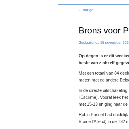
Bericht
←
Vorige
navigatie
Brons voor P
15 november 202
Op degen is er dit weeke
beste van zichzelf gegev
Met een totaal van 84 dee
meten met de andere Belge
In de directe uitschakelin
l’Escrime). Vooraf leek het
met 15-13 en ging naar de
Robin Ponnet had duidelijk
Braine l’Alleud) in de T32 