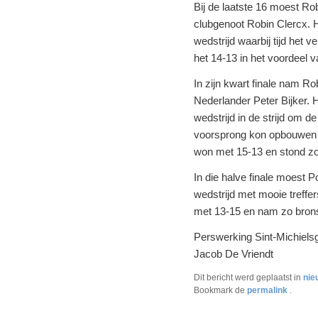
Bij de laatste 16 moest R
clubgenoot Robin Clercx.
wedstrijd waarbij tijd het v
het 14-13 in het voordeel 
In zijn kwart finale nam R
Nederlander Peter Bijker.
wedstrijd in de strijd om d
voorsprong kon opbouwen 
won met 15-13 en stond zo 
In die halve finale moes
wedstrijd met mooie treffe
met 13-15 en nam zo bron
Perswerking Sint-Michielsg
Jacob De Vriendt
Dit bericht werd geplaatst in
nie
Bookmark de
permalink
.