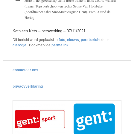
Jurre in het gezelschap van 2 trotse trainers: links Cedric Wallard
(trainer Topsportschool) en rechts Seppe Van Holsbeke
(hoofdtrainer sabel Sint-Michielsgilde Gent). Foto: Astrid de
Hertog.
Kathleen Kets – perswerking – 07/11/2021
Dit bericht werd geplaatst in
foto
,
nieuws
,
persbericht
door
clercqje
. Bookmark de
permalink
.
contacteer ons
privacyverklaring