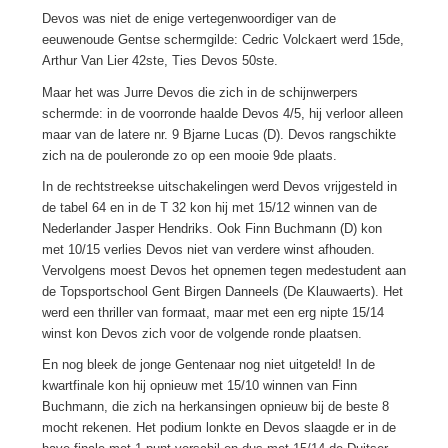
Devos was niet de enige vertegenwoordiger van de
eeuwenoude Gentse schermgilde: Cedric Volckaert werd 15de,
Arthur Van Lier 42ste, Ties Devos 50ste.
Maar het was Jurre Devos die zich in de schijnwerpers
schermde: in de voorronde haalde Devos 4/5, hij verloor alleen
maar van de latere nr. 9 Bjarne Lucas (D). Devos rangschikte
zich na de pouleronde zo op een mooie 9de plaats.
In de rechtstreekse uitschakelingen werd Devos vrijgesteld in
de tabel 64 en in de T 32 kon hij met 15/12 winnen van de
Nederlander Jasper Hendriks. Ook Finn Buchmann (D) kon
met 10/15 verlies Devos niet van verdere winst afhouden.
Vervolgens moest Devos het opnemen tegen medestudent aan
de Topsportschool Gent Birgen Danneels (De Klauwaerts). Het
werd een thriller van formaat, maar met een erg nipte 15/14
winst kon Devos zich voor de volgende ronde plaatsen.
En nog bleek de jonge Gentenaar nog niet uitgeteld! In de
kwartfinale kon hij opnieuw met 15/10 winnen van Finn
Buchmann, die zich na herkansingen opnieuw bij de beste 8
mocht rekenen. Het podium lonkte en Devos slaagde er in de