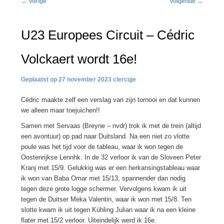
←
Vorige
Volgende
→
navigatie
U23 Europees Circuit – Cédric
Volckaert wordt 16e!
27 november 2023
clercqje
Cédric maakte zelf een verslag van zijn tornooi en dat kunnen
we alleen maar toejuichen!!
Samen met Servaas (Breyne – nvdr) trok ik met de trein (altijd
een avontuur) op pad naar Duitsland. Na een niet zo vlotte
poule was het tijd voor de tableau, waar ik won tegen de
Oostenrijkse Lennhk. In de 32 verloor ik van de Sloveen Peter
Kranj met 15/9. Gelukkig was er een herkansingstableau waar
ik won van Baba Omar met 15/13, spannender dan nodig
tegen deze grote logge schermer. Vervolgens kwam ik uit
tegen de Duitser Meka Valentin, waar ik won met 15/8. Ten
slotte kwam ik uit tegen Kühling Julian waar ik na een kleine
flater met 15/2 verloor. Uiteindelijk werd ik 16e.