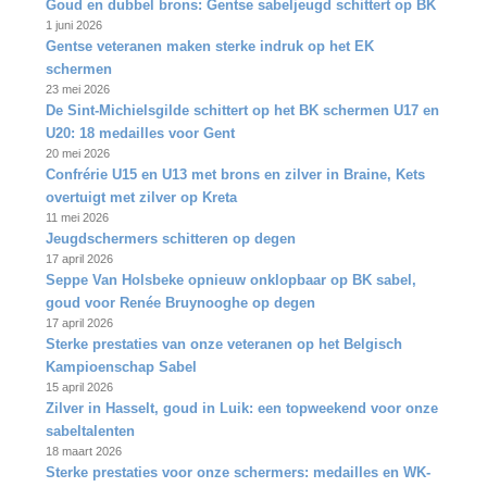
Goud en dubbel brons: Gentse sabeljeugd schittert op BK
1 juni 2026
Gentse veteranen maken sterke indruk op het EK
schermen
23 mei 2026
De Sint‑Michielsgilde schittert op het BK schermen U17 en
U20: 18 medailles voor Gent
20 mei 2026
Confrérie U15 en U13 met brons en zilver in Braine, Kets
overtuigt met zilver op Kreta
11 mei 2026
Jeugdschermers schitteren op degen
17 april 2026
Seppe Van Holsbeke opnieuw onklopbaar op BK sabel,
goud voor Renée Bruynooghe op degen
17 april 2026
Sterke prestaties van onze veteranen op het Belgisch
Kampioenschap Sabel
15 april 2026
Zilver in Hasselt, goud in Luik: een topweekend voor onze
sabeltalenten
18 maart 2026
Sterke prestaties voor onze schermers: medailles en WK-