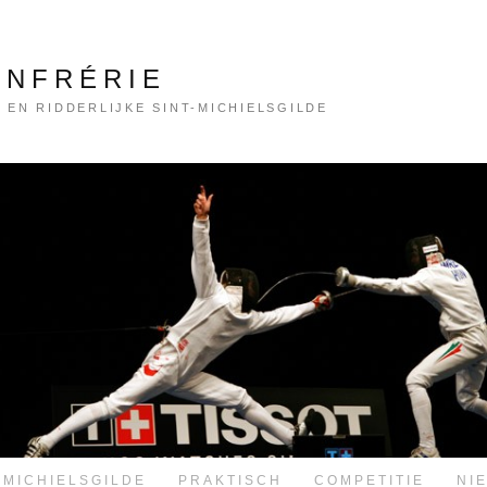
ONFRÉRIE
 EN RIDDERLIJKE SINT-MICHIELSGILDE
-MICHIELSGILDE
PRAKTISCH
COMPETITIE
NI