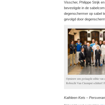
Visscher, Philippe Strijk 
bevestigde in de sabelcom
degenschermer op sabel te
gevolgd door degenscherme
Opnieuw een geslaagde editie van 
Robrecht Van Cleemput schittert! 
Kathleen Kets – Persverant