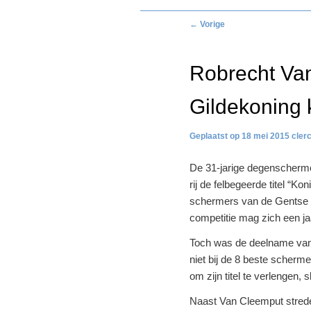
Bericht
←
Vorige
navigatie
Robrecht Van
Gildekoning 
18 mei 2015
cler
De 31-jarige degenscherm
rij de felbegeerde titel “K
schermers van de Gentse S
competitie mag zich een ja
Toch was de deelname van V
niet bij de 8 beste scher
om zijn titel te verlengen
Naast Van Cleemput strede