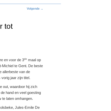
Volgende
→
 tot
de
re en voor de 3
maal op
nt-Michiel te Gent. De beste
 allerbeste van de
ig jaar zijn titel.
 out, waardoor hij zich
 de hand en veel goesting
uw te laten omhangen.
Holsbeke, Jules-Emile De