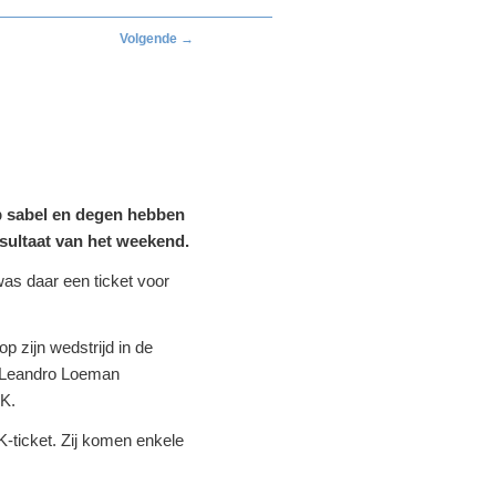
Volgende
→
p sabel en degen hebben
esultaat van het weekend.
was daar een ticket voor
p zijn wedstrijd in de
ie Leandro Loeman
EK.
-ticket. Zij komen enkele