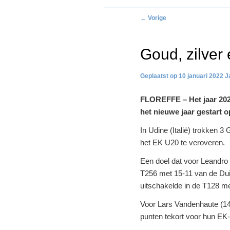
Bericht
←
Vorige
navigatie
Goud, zilver 
10 januari 2022
J
FLOREFFE – Het jaar 202
het nieuwe jaar gestart o
In Udine (Italië) trokken 3
het EK U20 te veroveren.
Een doel dat voor Leandro 
T256 met 15-11 van de Duit
uitschakelde in de T128 m
Voor Lars Vandenhaute (14
punten tekort voor hun EK-