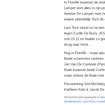
In Floreffe kwamen de and
Lamper won alles in zijn p
Aeneas De Lamper nam het 
waarin uiteindelijk Toch 
Lars Toch stond zo na een
tegen Cyrille De Bock (KS
met 15-11 en haalde zo go
terug naar Gent.
Nog in Floreffe – maar dan 
Beide schermers verloren 1
Jan Van De Casteele (Parciv
finale kwamen beide Confré
maar verloor de finale met 
Perswerking Sint-Michielsg
Kathleen Kets & Jacob De 
Dit bericht werd geplaatst in
nie
Vandenhaute
,
LarsToch
,
Leand