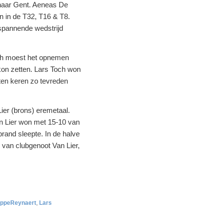
 naar Gent. Aeneas De
n in de T32, T16 & T8.
spannende wedstrijd
och moest het opnemen
kon zetten. Lars Toch won
ten keren zo tevreden
Lier (brons) eremetaal.
an Lier won met 15-10 van
brand sleepte. In de halve
 van clubgenoot Van Lier,
ppeReynaert
,
Lars