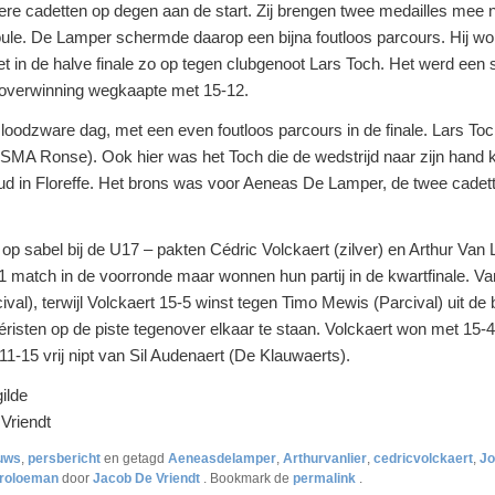
ere cadetten op degen aan de start. Zij brengen twee medailles mee
oule. De Lamper schermde daarop een bijna foutloos parcours. Hij wo
in de halve finale zo op tegen clubgenoot Lars Toch. Het werd een 
de overwinning wegkaapte met 15-12.
 loodzware dag, met een even foutloos parcours in de finale. Lars T
SMA Ronse). Ook hier was het Toch die de wedstrijd naar zijn hand 
ud in Floreffe. Het brons was voor Aeneas De Lamper, de twee cadet
op sabel bij de U17 – pakten Cédric Volckaert (zilver) en Arthur Van 
 match in de voorronde maar wonnen hun partij in de kwartfinale. V
al), terwijl Volckaert 15-5 winst tegen Timo Mewis (Parcival) uit de 
risten op de piste tegenover elkaar te staan. Volckaert won met 15-4
11-15 vrij nipt van Sil Audenaert (De Klauwaerts).
ilde
Vriendt
uws
,
persbericht
en getagd
Aeneasdelamper
,
Arthurvanlier
,
cedricvolckaert
,
Jo
roloeman
door
Jacob De Vriendt
. Bookmark de
permalink
.