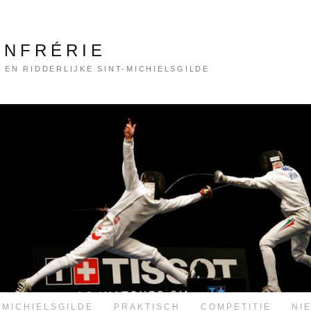
ONFRÉRIE
 EN RIDDERLIJKE SINT-MICHIELSGILDE
-MICHIELSGILDE
PRAKTISCH
COMPETITIE
NI