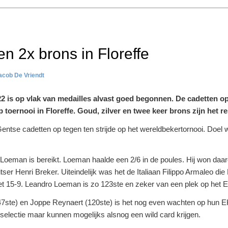
en 2x brons in Floreffe
acob De Vriendt
2 is op vlak van medailles alvast goed begonnen. De cadetten o
p toernooi in Floreffe. Goud, zilver en twee keer brons zijn het r
 Gentse cadetten op tegen ten strijde op het wereldbekertornooi. Doel 
Loeman is bereikt. Loeman haalde een 2/6 in de poules. Hij won daaro
ser Henri Breker. Uiteindelijk was het de Italiaan Filippo Armaleo d
et 15-9. Leandro Loeman is zo 123ste en zeker van een plek op het 
7ste) en Joppe Reynaert (120ste) is het nog even wachten op hun EK
selectie maar kunnen mogelijks alsnog een wild card krijgen.