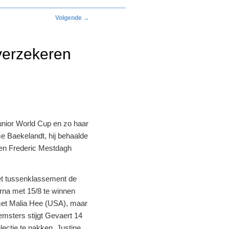
Volgende
→
verzekeren
unior World Cup en zo haar
e Baekelandt, hij behaalde
 en Frederic Mestdagh
t tussenklassement de
rna met 15/8 te winnen
et Malia Hee (USA), maar
emsters stijgt Gevaert 14
lectie te pakken. Justine