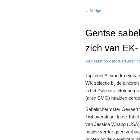
Bericht
←
Vorige
navigatie
Gentse sabe
zich van EK-
2 februari 2014
c
Toptalent Alexandra Gevae
WK selectie bij de junior
in het Zweedse Göteborg e
(allen SMG) haalden eerder
Sabelschermster Gevaert w
T64 overslaan. In de Tabe
van Jessica Whang (USA). I
haalde verder geen verhaal
punten op de wereldranglij