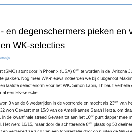
l- en degenschermers pieken en 
 en WK-selecties
lercqje
ste
rt (SMG) stunt door in Phoenix (USA) 8
te worden in de Arizona J
en te pakken. Nog meer WK-nieuws noteerden we bij clubgenoot Maxim
en laatste selectienorm voor het WK. Simon Lapin, Thibault Verhelle
 al een EK-selectie.
ste
on 3 van de 6 wedstrijden in de voorronde en mocht als 23
van he
l 32 won Gevaert met 15/9 van de Amerikaanse Sarah Herza, om daa
de
n de kwartfinale streed Gevaert tot aan het 10
punt dapper mee m
ste
. Het werd 10/15, maar door de schitterende 8
plaats op 50 deelne
st en verzekert ze zich van een topprestatie door op punten de WK-se