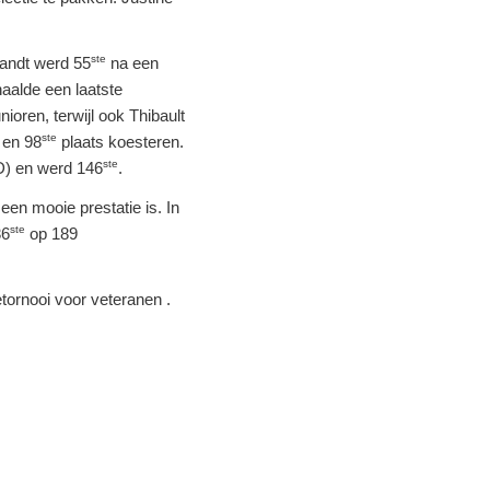
ste
andt werd 55
na een
aalde een laatste
unioren, terwijl ook Thibault
ste
en 98
plaats koesteren.
ste
D) en werd 146
.
en mooie prestatie is. In
ste
36
op 189
tornooi voor veteranen .