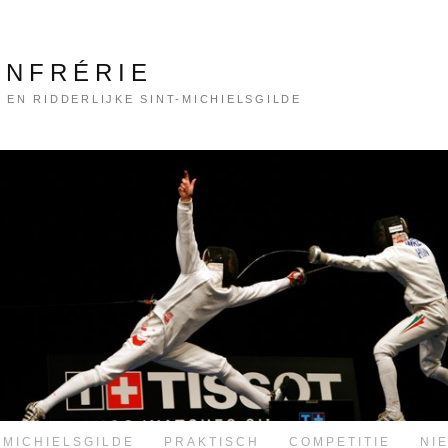
ONFRÉRIE
 EN RIDDERLIJKE SINT-MICHIELSGILDE
-MICHIELSGILDE
PRAKTISCH
COMPETITIE
NI