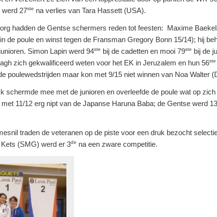
ste
) werd 27
na verlies van Tara Hassett (USA).
org hadden de Gentse schermers reden tot feesten: Maxime Baekel
n de poule en winst tegen de Fransman Gregory Bonn 15/14); hij beh
ste
ste
junioren. Simon Lapin werd 94
bij de cadetten en mooi 79
bij de j
ste
dagh zich gekwalificeerd weten voor het EK in Jeruzalem en hun 56
 de poulewedstrijden maar kon met 9/15 niet winnen van Noa Walter (
k schermde mee met de junioren en overleefde de poule wat op zich e
 met 11/12 erg nipt van de Japanse Haruna Baba; de Gentse werd 1
snil traden de veteranen op de piste voor een druk bezocht selectie
de
 Kets (SMG) werd er 3
na een zware competitie.