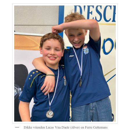
Dikke vrienden Lucas Vna Daele (zilver) en Ferre Gettemans