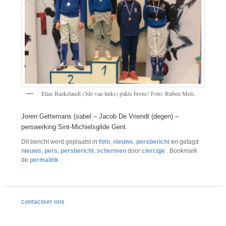
Elias Baekelandt (3de van links) pakte brons! Foto: Ruben Mels.
Joren Gettemans (sabel – Jacob De Vriendt (degen) –
perswerking Sint-Michielsgilde Gent.
Dit bericht werd geplaatst in
foto
,
nieuws
,
persbericht
en getagd
nieuws
,
pers
,
persbericht
,
schermen
door
clercqje
. Bookmark
de
permalink
.
contacteer ons