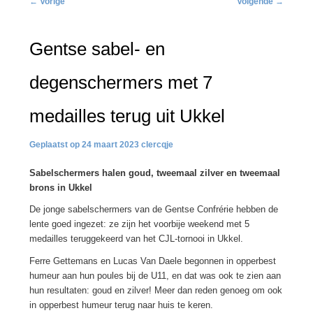
←
Vorige
Volgende
→
navigatie
Gentse sabel- en
degenschermers met 7
medailles terug uit Ukkel
24 maart 2023
clercqje
Sabelschermers halen goud, tweemaal zilver en tweemaal
brons in Ukkel
De jonge sabelschermers van de Gentse Confrérie hebben de
lente goed ingezet: ze zijn het voorbije weekend met 5
medailles teruggekeerd van het CJL-tornooi in Ukkel.
Ferre Gettemans en Lucas Van Daele begonnen in opperbest
humeur aan hun poules bij de U11, en dat was ook te zien aan
hun resultaten: goud en zilver! Meer dan reden genoeg om ook
in opperbest humeur terug naar huis te keren.