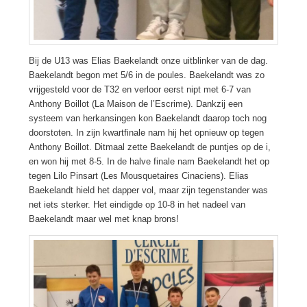
Bij de U13 was Elias Baekelandt onze uitblinker van de dag.
Baekelandt begon met 5/6 in de poules. Baekelandt was zo
vrijgesteld voor de T32 en verloor eerst nipt met 6-7 van
Anthony Boillot (La Maison de l’Escrime). Dankzij een
systeem van herkansingen kon Baekelandt daarop toch nog
doorstoten. In zijn kwartfinale nam hij het opnieuw op tegen
Anthony Boillot. Ditmaal zette Baekelandt de puntjes op de i,
en won hij met 8-5. In de halve finale nam Baekelandt het op
tegen Lilo Pinsart (Les Mousquetaires Cinaciens). Elias
Baekelandt hield het dapper vol, maar zijn tegenstander was
net iets sterker. Het eindigde op 10-8 in het nadeel van
Baekelandt maar wel met knap brons!