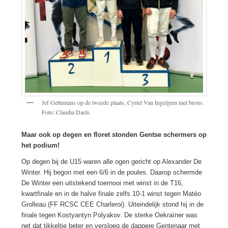
Jef Gettemans op de tweede plaats, Cyriel Van Ingelgem met brons.
Foto: Claudia Daels.
Maar ook op degen en floret stonden Gentse schermers op
het podium!
Op degen bij de U15 waren alle ogen gericht op Alexander De
Winter. Hij begon met een 6/6 in de poules. Daarop schermde
De Winter een uitstekend toernooi met winst in de T16,
kwartfinale en in de halve finale zelfs 10-1 winst tegen Matéo
Grolleau (FF RCSC CEE Charleroi). Uiteindelijk stond hij in de
finale tegen Kostyantyn Polyakov. De sterke Oekraïner was
net dat tikkeltje beter en versloeg de dappere Gentenaar met