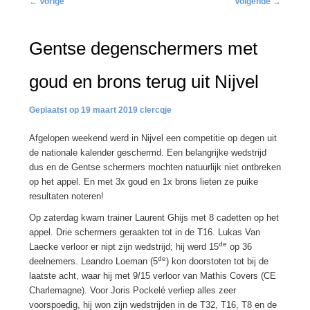
←
Vorige
Volgende
→
navigatie
Gentse degenschermers met
goud en brons terug uit Nijvel
19 maart 2019
clercqje
Afgelopen weekend werd in Nijvel een competitie op degen uit
de nationale kalender geschermd. Een belangrijke wedstrijd
dus en de Gentse schermers mochten natuurlijk niet ontbreken
op het appel. En met 3x goud en 1x brons lieten ze puike
resultaten noteren!
Op zaterdag kwam trainer Laurent Ghijs met 8 cadetten op het
appel. Drie schermers geraakten tot in de T16. Lukas Van
de
Laecke verloor er nipt zijn wedstrijd; hij werd 15
op 36
de
deelnemers. Leandro Loeman (5
) kon doorstoten tot bij de
laatste acht, waar hij met 9/15 verloor van Mathis Covers (CE
Charlemagne). Voor Joris Pockelé verliep alles zeer
voorspoedig, hij won zijn wedstrijden in de T32, T16, T8 en de