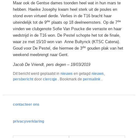
Maar ook de Gentse dames toonden heel wat in hun mars te
hebben. Haeike Josephy kwam heel sterk uit de poules en
stond even virtueel derde. Verlies in de T16 bracht haar
de
de
uiteindelijk tot de 9
plaats op 18 deelneemsters. Op de 7
vinden we clubgenote Sofie Van Poucke die verraste en haar
wedstrijd in de T16 won. De Pestel schopte het tot de finale,
waar ze met 15/10 won van Anne Bultynck (KTSC Catena).
de
Goud voor De Pestel, die hiermee de 3
gouden plak van het
weekend meebrengt naar Gent.
Jacob De Vriendt, pers degen – 18/03/2019
Dit bericht werd geplaatst in
nieuws
en getagd
nieuws
,
persbericht
door
clercqje
. Bookmark de
permalink
.
contacteer ons
privacyverklaring