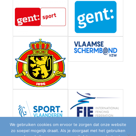
We gebruiken cookies om ervoor te zorgen dat onze website
zo soepel mogelijk draait. Als je doorgaat met het gebruiken