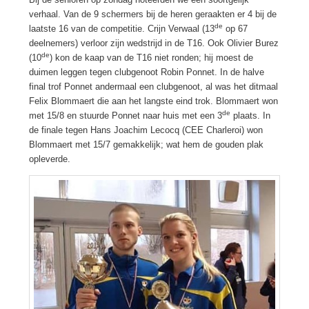
verhaal. Van de 9 schermers bij de heren geraakten er 4 bij de
de
laatste 16 van de competitie. Crijn Verwaal (13
op 67
deelnemers) verloor zijn wedstrijd in de T16. Ook Olivier Burez
de
(10
) kon de kaap van de T16 niet ronden; hij moest de
duimen leggen tegen clubgenoot Robin Ponnet. In de halve
final trof Ponnet andermaal een clubgenoot, al was het ditmaal
Felix Blommaert die aan het langste eind trok. Blommaert won
de
met 15/8 en stuurde Ponnet naar huis met een 3
plaats. In
de finale tegen Hans Joachim Lecocq (CEE Charleroi) won
Blommaert met 15/7 gemakkelijk; wat hem de gouden plak
opleverde.