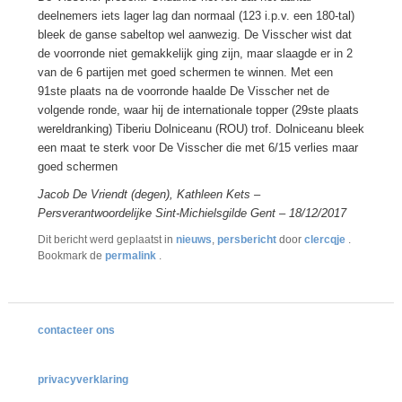
deelnemers iets lager lag dan normaal (123 i.p.v. een 180-tal)
bleek de ganse sabeltop wel aanwezig. De Visscher wist dat
de voorronde niet gemakkelijk ging zijn, maar slaagde er in 2
van de 6 partijen met goed schermen te winnen. Met een
91ste plaats na de voorronde haalde De Visscher net de
volgende ronde, waar hij de internationale topper (29ste plaats
wereldranking) Tiberiu Dolniceanu (ROU) trof. Dolniceanu bleek
een maat te sterk voor De Visscher die met 6/15 verlies maar
goed schermen
Jacob De Vriendt (degen), Kathleen Kets
–
Persverantwoordelijke Sint-Michielsgilde Gent –
18/12
/2017
Dit bericht werd geplaatst in
nieuws
,
persbericht
door
clercqje
.
Bookmark de
permalink
.
contacteer ons
privacyverklaring