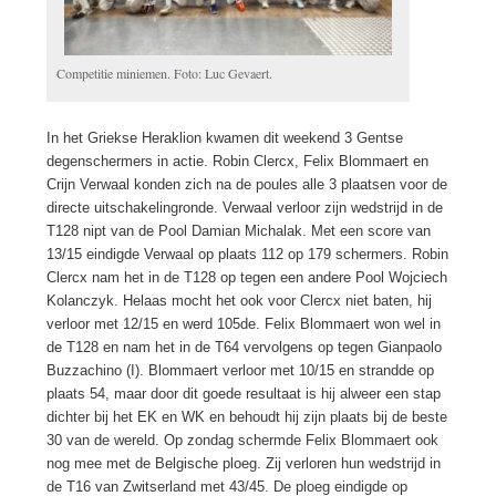
Competitie miniemen. Foto: Luc Gevaert.
In het Griekse Heraklion kwamen dit weekend 3 Gentse
degenschermers in actie. Robin Clercx, Felix Blommaert en
Crijn Verwaal konden zich na de poules alle 3 plaatsen voor de
directe uitschakelingronde. Verwaal verloor zijn wedstrijd in de
T128 nipt van de Pool Damian Michalak. Met een score van
13/15 eindigde Verwaal op plaats 112 op 179 schermers. Robin
Clercx nam het in de T128 op tegen een andere Pool Wojciech
Kolanczyk. Helaas mocht het ook voor Clercx niet baten, hij
verloor met 12/15 en werd 105de. Felix Blommaert won wel in
de T128 en nam het in de T64 vervolgens op tegen Gianpaolo
Buzzachino (I). Blommaert verloor met 10/15 en strandde op
plaats 54, maar door dit goede resultaat is hij alweer een stap
dichter bij het EK en WK en behoudt hij zijn plaats bij de beste
30 van de wereld. Op zondag schermde Felix Blommaert ook
nog mee met de Belgische ploeg. Zij verloren hun wedstrijd in
de T16 van Zwitserland met 43/45. De ploeg eindigde op