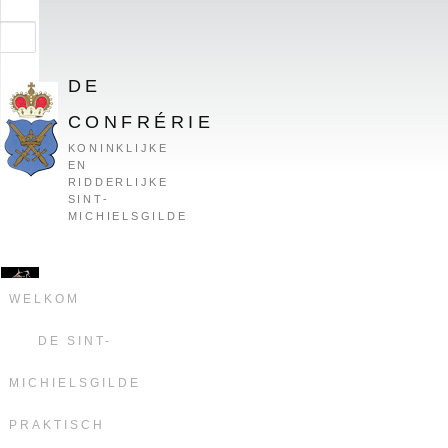
SPRING
SPRING
NAAR
NAAR
ZOEKEN
DE
DE
PRIMAIRE
SECUNDAIRE
DE
INHOUD
INHOUD
CONFRÉRIE
KONINKLIJKE
EN
RIDDERLIJKE
SINT-
MICHIELSGILDE
HOOFDMENU
WELKOM
DE SINT-
MICHIELSGILDE
PRAKTISCH