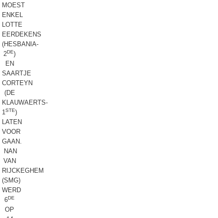
MOEST
ENKEL
LOTTE
EERDEKENS
(HESBANIA-
DE
2
)
EN
SAARTJE
CORTEYN
(DE
KLAUWAERTS-
STE
1
)
LATEN
VOOR
GAAN.
NAN
VAN
RIJCKEGHEM
(SMG)
WERD
DE
6
OP