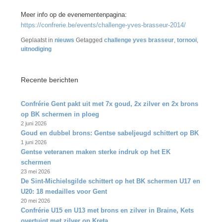
Meer info op de evenementenpagina:
https://confrerie.be/events/challenge-yves-brasseur-2014/
Geplaatst in
nieuws
Getagged
challenge yves brasseur
,
tornooi
,
uitnodiging
Recente berichten
Confrérie Gent pakt uit met 7x goud, 2x zilver en 2x brons
op BK schermen in ploeg
2 juni 2026
Goud en dubbel brons: Gentse sabeljeugd schittert op BK
1 juni 2026
Gentse veteranen maken sterke indruk op het EK
schermen
23 mei 2026
De Sint‑Michielsgilde schittert op het BK schermen U17 en
U20: 18 medailles voor Gent
20 mei 2026
Confrérie U15 en U13 met brons en zilver in Braine, Kets
overtuigt met zilver op Kreta