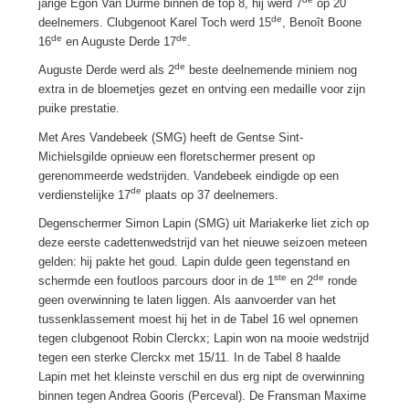
jarige Egon Van Durme binnen de top 8, hij werd 7
op 20
de
deelnemers. Clubgenoot Karel Toch werd 15
, Benoît Boone
de
de
16
en Auguste Derde 17
.
de
Auguste Derde werd als 2
beste deelnemende miniem nog
extra in de bloemetjes gezet en ontving een medaille voor zijn
puike prestatie.
Met Ares Vandebeek (SMG) heeft de Gentse Sint-
Michielsgilde opnieuw een floretschermer present op
gerenommeerde wedstrijden. Vandebeek eindigde op een
de
verdienstelijke 17
plaats op 37 deelnemers.
Degenschermer Simon Lapin (SMG) uit Mariakerke liet zich op
deze eerste cadettenwedstrijd van het nieuwe seizoen meteen
gelden: hij pakte het goud. Lapin dulde geen tegenstand en
ste
de
schermde een foutloos parcours door in de 1
en 2
ronde
geen overwinning te laten liggen. Als aanvoerder van het
tussenklassement moest hij het in de Tabel 16 wel opnemen
tegen clubgenoot Robin Clerckx; Lapin won na mooie wedstrijd
tegen een sterke Clerckx met 15/11. In de Tabel 8 haalde
Lapin met het kleinste verschil en dus erg nipt de overwinning
binnen tegen Andrea Gooris (Perceval). De Fransman Maxime