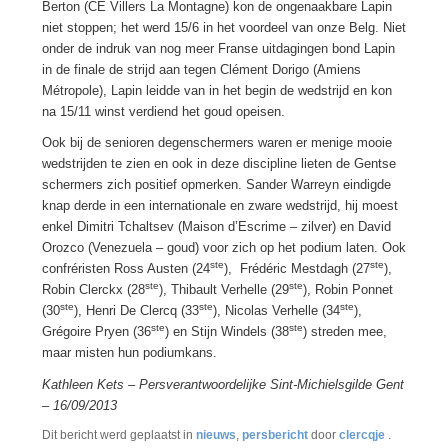
Berton (CE Villers La Montagne) kon de ongenaakbare Lapin
niet stoppen; het werd 15/6 in het voordeel van onze Belg. Niet
onder de indruk van nog meer Franse uitdagingen bond Lapin
in de finale de strijd aan tegen Clément Dorigo (Amiens
Métropole), Lapin leidde van in het begin de wedstrijd en kon
na 15/11 winst verdiend het goud opeisen.
Ook bij de senioren degenschermers waren er menige mooie
wedstrijden te zien en ook in deze discipline lieten de Gentse
schermers zich positief opmerken. Sander Warreyn eindigde
knap derde in een internationale en zware wedstrijd, hij moest
enkel Dimitri Tchaltsev (Maison d’Escrime – zilver) en David
Orozco (Venezuela – goud) voor zich op het podium laten. Ook
ste
ste
confréristen Ross Austen (24
), Frédéric Mestdagh (27
),
ste
ste
Robin Clerckx (28
), Thibault Verhelle (29
), Robin Ponnet
ste
ste
ste
(30
), Henri De Clercq (33
), Nicolas Verhelle (34
),
ste
ste
Grégoire Pryen (36
) en Stijn Windels (38
) streden mee,
maar misten hun podiumkans.
Kathleen Kets – Persverantwoordelijke Sint-Michielsgilde Gent
– 16/09/2013
Dit bericht werd geplaatst in
nieuws
,
persbericht
door
clercqje
.