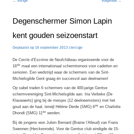
←
Vorige
Volgende
→
navigatie
Degenschermer Simon Lapin
kent gouden seizoenstart
16 september 2013
clercqje
De Cercle d’Escrime de Neufchâteau organiseerde voor de
de
16
maal een internationaal schermtornooi voor cadetten en
senioren. Een wedstrijd waar de schermers van de Sint-
Michielsgilde Gent graag én succesvol aan deelnamen!
Op sabel traden 6 schermers van de 400-jarige Gentse
schermvereniging Sint-Michielsgilde aan. Iria Verbeke (De
Klauwaerts) ging bij de meisjes (12 deelneemsters) met het
de
goud aan de haal, terwijl Hélène Derde (SMG) 6
en Charlotte
de
Dhondt (SMG) 11
werden.
Bij de jongens won Julien Bernard (Braine l’Alleud) van Frans
Swennen (Herckenrode). Voor de Gentse club eindigde de 15-
de