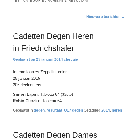
TEST CATEGORIE ARCHIEVEN:
RESULTAAT
Bericht
Nieuwere berichten
→
navigatie
Cadetten Degen Heren
in Friedrichshafen
25 januari 2014
clercqje
Internationales Zeppelinturnier
25 januari 2015
205 deelnemers
Simon Lapin
: Tableau 64 (33ste)
Robin Clerckx
: Tableau 64
Geplaatst in
degen
,
resultaat
,
U17 degen
Getagged
2014
,
heren
Cadetten Degen Dames