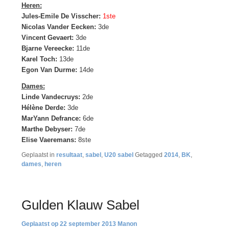
Heren:
Jules-Emile De Visscher:
1ste
Nicolas Vander Eecken:
3de
Vincent Gevaert:
3de
Bjarne Vereecke:
11de
Karel Toch:
13de
Egon Van Durme:
14de
Dames:
Linde Vandecruys:
2de
Hélène Derde:
3de
MarYann Defrance:
6de
Marthe Debyser:
7de
Elise Vaeremans:
8ste
Geplaatst in
resultaat
,
sabel
,
U20 sabel
Getagged
2014
,
BK
,
dames
,
heren
Gulden Klauw Sabel
22 september 2013
Manon