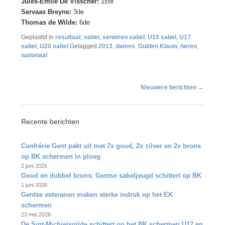
Jules-Emile De Visscher:
1ste
Servaas Breyne:
3de
Thomas de Wilde:
6de
Geplaatst in
resultaat
,
sabel
,
senioren sabel
,
U15 sabel
,
U17
sabel
,
U20 sabel
Getagged
2013
,
dames
,
Gulden Klauw
,
heren
,
nationaal
Bericht
Nieuwere berichten
→
navigatie
Recente berichten
Confrérie Gent pakt uit met 7x goud, 2x zilver en 2x brons
op BK schermen in ploeg
2 juni 2026
Goud en dubbel brons: Gentse sabeljeugd schittert op BK
1 juni 2026
Gentse veteranen maken sterke indruk op het EK
schermen
23 mei 2026
De Sint‑Michielsgilde schittert op het BK schermen U17 en