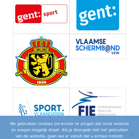
We gebruiken cookies om ervoor te zorgen dat onze website
zo soepel mogelijk draait. Als je doorgaat met het gebruiken
van de website, gaan we er vanuit dat u ermee instemt.