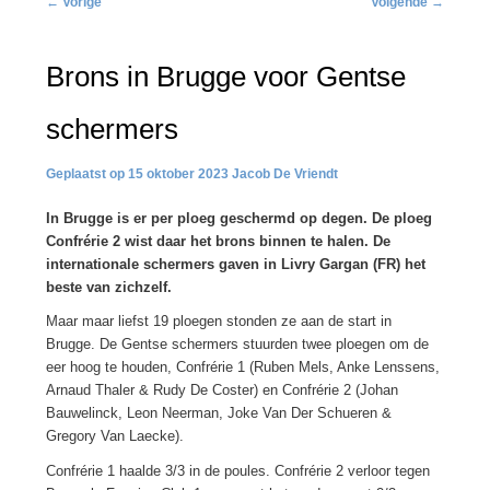
←
Vorige
Volgende
→
navigatie
Brons in Brugge voor Gentse
schermers
15 oktober 2023
Jacob De Vriendt
In Brugge is er per ploeg geschermd op degen. De ploeg
Confrérie 2 wist daar het brons binnen te halen. De
internationale schermers gaven in Livry Gargan (FR) het
beste van zichzelf.
Maar maar liefst 19 ploegen stonden ze aan de start in
Brugge. De Gentse schermers stuurden twee ploegen om de
eer hoog te houden, Confrérie 1 (Ruben Mels, Anke Lenssens,
Arnaud Thaler & Rudy De Coster) en Confrérie 2 (Johan
Bauwelinck, Leon Neerman, Joke Van Der Schueren &
Gregory Van Laecke).
Confrérie 1 haalde 3/3 in de poules. Confrérie 2 verloor tegen