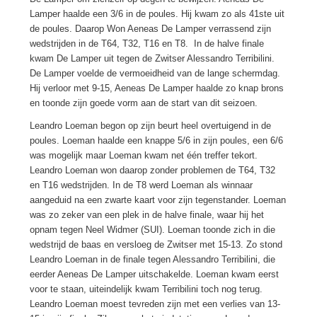
Lamper haalde een 3/6 in de poules. Hij kwam zo als 41ste uit
de poules. Daarop Won Aeneas De Lamper verrassend zijn
wedstrijden in de T64, T32, T16 en T8. In de halve finale
kwam De Lamper uit tegen de Zwitser Alessandro Terribilini.
De Lamper voelde de vermoeidheid van de lange schermdag.
Hij verloor met 9-15, Aeneas De Lamper haalde zo knap brons
en toonde zijn goede vorm aan de start van dit seizoen.
Leandro Loeman begon op zijn beurt heel overtuigend in de
poules. Loeman haalde een knappe 5/6 in zijn poules, een 6/6
was mogelijk maar Loeman kwam net één treffer tekort.
Leandro Loeman won daarop zonder problemen de T64, T32
en T16 wedstrijden. In de T8 werd Loeman als winnaar
aangeduid na een zwarte kaart voor zijn tegenstander. Loeman
was zo zeker van een plek in de halve finale, waar hij het
opnam tegen Neel Widmer (SUI). Loeman toonde zich in die
wedstrijd de baas en versloeg de Zwitser met 15-13. Zo stond
Leandro Loeman in de finale tegen Alessandro Terribilini, die
eerder Aeneas De Lamper uitschakelde. Loeman kwam eerst
voor te staan, uiteindelijk kwam Terribilini toch nog terug.
Leandro Loeman moest tevreden zijn met een verlies van 13-