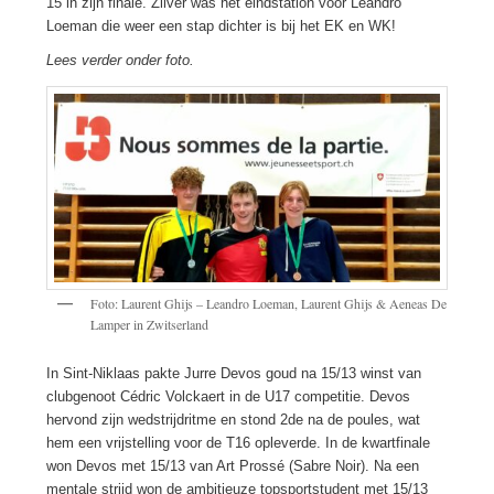
15 in zijn finale. Zilver was het eindstation voor Leandro
Loeman die weer een stap dichter is bij het EK en WK!
Lees verder onder foto.
Foto: Laurent Ghijs – Leandro Loeman, Laurent Ghijs & Aeneas De
Lamper in Zwitserland
In Sint-Niklaas pakte Jurre Devos goud na 15/13 winst van
clubgenoot Cédric Volckaert in de U17 competitie. Devos
hervond zijn wedstrijdritme en stond 2de na de poules, wat
hem een vrijstelling voor de T16 opleverde. In de kwartfinale
won Devos met 15/13 van Art Prossé (Sabre Noir). Na een
mentale strijd won de ambitieuze topsportstudent met 15/13