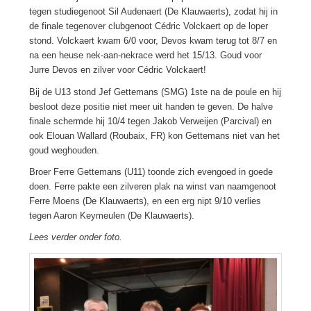
tegen studiegenoot Sil Audenaert (De Klauwaerts), zodat hij in
de finale tegenover clubgenoot Cédric Volckaert op de loper
stond. Volckaert kwam 6/0 voor, Devos kwam terug tot 8/7 en
na een heuse nek-aan-nekrace werd het 15/13. Goud voor
Jurre Devos en zilver voor Cédric Volckaert!
Bij de U13 stond Jef Gettemans (SMG) 1ste na de poule en hij
besloot deze positie niet meer uit handen te geven. De halve
finale schermde hij 10/4 tegen Jakob Verweijen (Parcival) en
ook Elouan Wallard (Roubaix, FR) kon Gettemans niet van het
goud weghouden.
Broer Ferre Gettemans (U11) toonde zich evengoed in goede
doen. Ferre pakte een zilveren plak na winst van naamgenoot
Ferre Moens (De Klauwaerts), en een erg nipt 9/10 verlies
tegen Aaron Keymeulen (De Klauwaerts).
Lees verder onder foto.