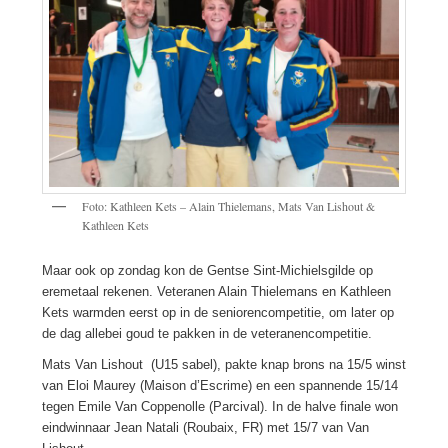
Foto: Kathleen Kets – Alain Thielemans, Mats Van Lishout &
Kathleen Kets
Maar ook op zondag kon de Gentse Sint-Michielsgilde op
eremetaal rekenen. Veteranen Alain Thielemans en Kathleen
Kets warmden eerst op in de seniorencompetitie, om later op
de dag allebei goud te pakken in de veteranencompetitie.
Mats Van Lishout (U15 sabel), pakte knap brons na 15/5 winst
van Eloi Maurey (Maison d’Escrime) en een spannende 15/14
tegen Emile Van Coppenolle (Parcival). In de halve finale won
eindwinnaar Jean Natali (Roubaix, FR) met 15/7 van Van