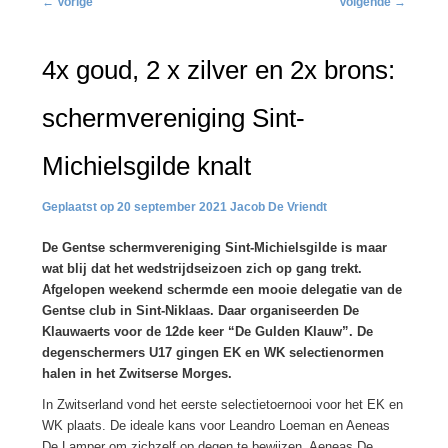
←
Vorige
Volgende
→
navigatie
4x goud, 2 x zilver en 2x brons:
schermvereniging Sint-
Michielsgilde knalt
20 september 2021
Jacob De Vriendt
De Gentse schermvereniging Sint-Michielsgilde is maar
wat blij dat het wedstrijdseizoen zich op gang trekt.
Afgelopen weekend schermde een mooie delegatie van de
Gentse club in Sint-Niklaas. Daar organiseerden De
Klauwaerts voor de 12de keer “De Gulden Klauw”. De
degenschermers U17 gingen EK en WK selectienormen
halen in het Zwitserse Morges.
In Zwitserland vond het eerste selectietoernooi voor het EK en
WK plaats. De ideale kans voor Leandro Loeman en Aeneas
De Lamper om zichzelf op degen te bewijzen. Aeneas De