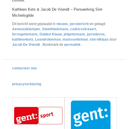
Lishout.
Kathleen Kets & Jacob De Vriendt – Perswerking Sint-
Michielsgilde
Dit bericht werd geplaatst in
nieuws
,
persbericht
en getagd
Aeneasdelamper
,
Alainthielemans
,
cedricvolckaert
,
ferregettemans
,
Gulden Klauw
,
jefgettemans
,
jurredevos
,
kathleenkets
,
Leandroloeman
,
matsvanlishout
,
sint-niklaas
door
Jacob De Vriendt
. Bookmark de
permalink
.
contacteer ons
privacyverklaring