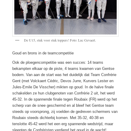
De U15, stuk voor stuk toppers! Foto: Luc Gevaert.
Goud en brons in de teamcompetitie
Ook de ploegencompetitie was een succes: 14 teams
bekampten elkaar op de piste, 4 teams kwamen van Gentse
bodem. Van aan de start was het duidelijk dat Team Confrérie
Gent (met Volckaert Cédric, Devos Jurre, Kurvers Lester en
Jules-Emile De Visscher) mikten op goud. In de halve finale
schakelden ze hun clubgenoten van Confrérie 2 uit, het werd
45-32. In de spannende finale tegen Roubaix (FR) werd op het
scherp van de snee geschermd en al bleef het Gentse team
steeds op voorsprong, zij voelden de gedreven schermers van
Roubaix steeds dichterbij komen. Met 35-32, 40-38 en
tenslotte 45-42 werd het een erg spannende wedstrijd, maar
sleepten de Confréristen verdiend het goud in de wacht!