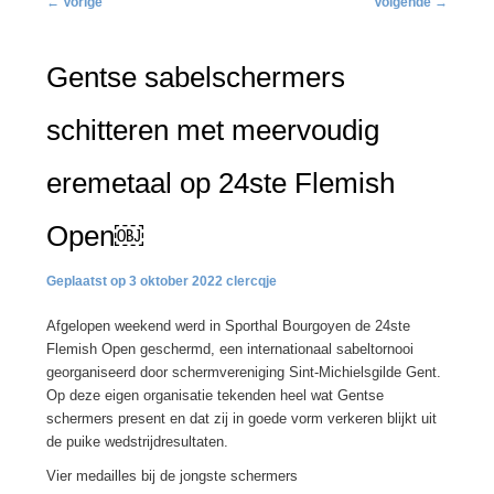
←
Vorige
Volgende
→
navigatie
Gentse sabelschermers
schitteren met meervoudig
eremetaal op 24ste Flemish
Open￼
3 oktober 2022
clercqje
Afgelopen weekend werd in Sporthal Bourgoyen de 24ste
Flemish Open geschermd, een internationaal sabeltornooi
georganiseerd door schermvereniging Sint-Michielsgilde Gent.
Op deze eigen organisatie tekenden heel wat Gentse
schermers present en dat zij in goede vorm verkeren blijkt uit
de puike wedstrijdresultaten.
Vier medailles bij de jongste schermers