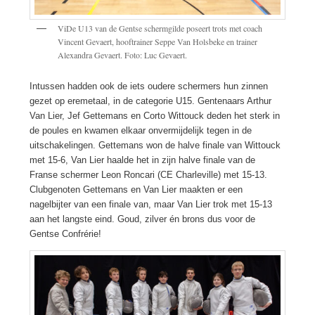
ViDe U13 van de Gentse schermgilde poseert trots met coach
Vincent Gevaert, hooftrainer Seppe Van Holsbeke en trainer
Alexandra Gevaert. Foto: Luc Gevaert.
Intussen hadden ook de iets oudere schermers hun zinnen
gezet op eremetaal, in de categorie U15. Gentenaars Arthur
Van Lier, Jef Gettemans en Corto Wittouck deden het sterk in
de poules en kwamen elkaar onvermijdelijk tegen in de
uitschakelingen. Gettemans won de halve finale van Wittouck
met 15-6, Van Lier haalde het in zijn halve finale van de
Franse schermer Leon Roncari (CE Charleville) met 15-13.
Clubgenoten Gettemans en Van Lier maakten er een
nagelbijter van een finale van, maar Van Lier trok met 15-13
aan het langste eind. Goud, zilver én brons dus voor de
Gentse Confrérie!