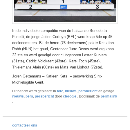
In de individuele competitie won de Italiaanse Benedetta
Fusetti, de jonge Jolien Corteyn (BEL) werd knap 5de op 45
deelneemsters. Bij de heren (76 deelnemers) pakte Krisztian
Rabb (HUN) het goud, Gentenaar Jurre Devos werd erg knap
22 ste en werd gevolgd door clubgenoten Lester Kurvers
(31ste), Cédric Volckaert (43ste), Karel Toch (45ste),
Thielemans Alain (60ste) en Mats Van Lishout (72ste).
Joren Gettemans – Katleen Kets – perswerking Sint-
Michielsgilde Gent.
Dit bericht werd geplaatst in
foto
,
nieuws
,
persbericht
en getagd
nieuws
,
pers
,
persbericht
door
clercqje
. Bookmark de
permalink
.
contacteer ons