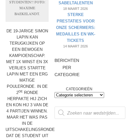
STUDENTEN!! FOTO:
SABELTALENTEN
MAXIME
18 MAART 2026
BAEKELANDT.
STERKE
PRESTATIES VOOR
ONZE SCHERMERS:
DE 19-JARIGE SIMON
MEDAILLES EN WK-
LAPIN KAN
TICKETS
TERUGKIJKEN OP
14 MAART 2026
EEN BEWOGEN
KAMPIOENSCHAP.
BERICHTEN
MET 1X WINST EN 3X
PER
VERLIES STARTTE
LAPIN MET EEN ERG
CATEGORIE
MATIGE
POULERONDE. IN DE
CATEGORIEËN
DE
2
RONDE
HERPAKTE HIJ ZICH
EN KON HIJ 3 VAN DE
PRODUCTEN
4 PARTIJEN WINNEN.
ZOEKEN
MAAR HET WAS PAS
IN DE
UITSCHAKELINGSRONDE
DAT DE STUDENT UIT