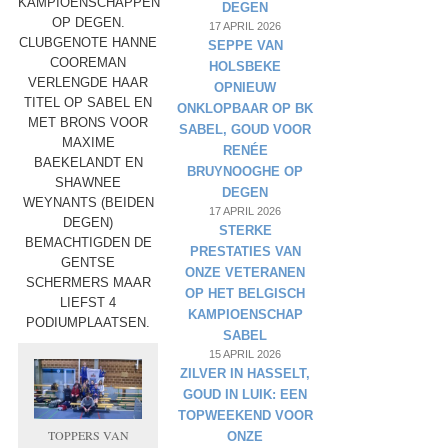
KAMPIOENSCHAPPEN
DEGEN
OP DEGEN.
17 APRIL 2026
CLUBGENOTE HANNE
SEPPE VAN
COOREMAN
HOLSBEKE
VERLENGDE HAAR
OPNIEUW
TITEL OP SABEL EN
ONKLOPBAAR OP BK
MET BRONS VOOR
SABEL, GOUD VOOR
MAXIME
RENÉE
BAEKELANDT EN
BRUYNOOGHE OP
SHAWNEE
DEGEN
WEYNANTS (BEIDEN
17 APRIL 2026
DEGEN)
STERKE
BEMACHTIGDEN DE
PRESTATIES VAN
GENTSE
ONZE VETERANEN
SCHERMERS MAAR
OP HET BELGISCH
LIEFST 4
KAMPIOENSCHAP
PODIUMPLAATSEN.
SABEL
15 APRIL 2026
ZILVER IN HASSELT,
GOUD IN LUIK: EEN
TOPWEEKEND VOOR
TOPPERS VAN
ONZE