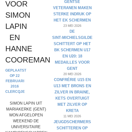
GENTSE
VOOR
VETERANEN MAKEN
SIMON
STERKE INDRUK OP
HET EK SCHERMEN
LAPIN
23 MEI 2026
DE
EN
SINT‑MICHIELSGILDE
SCHITTERT OP HET
HANNE
BK SCHERMEN U17
EN U20: 18
COOREMAN
MEDAILLES VOOR
GENT
20 MEI 2026
22
CONFRÉRIE U15 EN
FEBRUARI
U13 MET BRONS EN
2016
CLERCQJE
ZILVER IN BRAINE,
KETS OVERTUIGT
SIMON LAPIN UIT
MET ZILVER OP
MARIAKERKE (GENT)
KRETA
WON AFGELOPEN
11 MEI 2026
WEEKEND DE
JEUGDSCHERMERS
UNIVERSITAIRE
SCHITTEREN OP