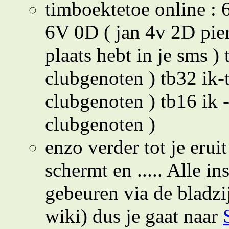
timboektetoe online : 6
6V 0D ( jan 4v 2D pie
plaats hebt in je sms ) 
clubgenoten ) tb32 ik-t
clubgenoten ) tb16 ik -
clubgenoten )
enzo verder tot je erui
schermt en ..... Alle i
gebeuren via de bladzi
wiki) dus je gaat naar