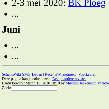
2-3 mei 2020:
BK Ploeg
...
Juni
...
...
SchermWiki-SMG-Degen
|
RecenteWijzigingen
|
Voorkeuren
Deze pagina kan je enkel lezen |
Bekijk andere revisies
Laatst bewerkt March 16, 2020 10:18 by
MaximeBaekelandt
(verschi
Zoek: