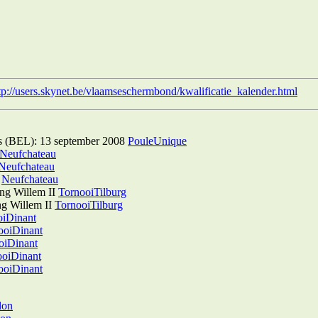
tp://users.skynet.be/vlaamseschermbond/kwalificatie_kalender.html
rs (BEL): 13 september 2008
PouleUnique
Neufchateau
Neufchateau
8
Neufchateau
ng Willem II
TornooiTilburg
ng Willem II
TornooiTilburg
oiDinant
ooiDinant
oiDinant
ooiDinant
ooiDinant
lon