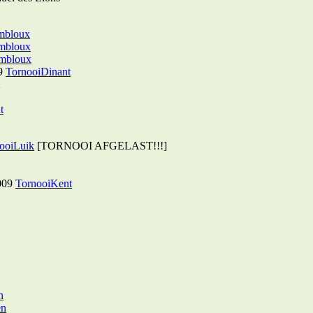
mbloux
mbloux
mbloux
09
TornooiDinant
t
ooiLuik
[TORNOOI AFGELAST!!!]
2009
TornooiKent
n
en