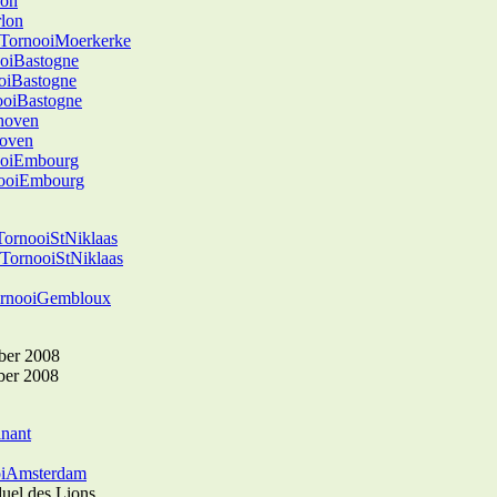
lon
lon
TornooiMoerkerke
oiBastogne
oiBastogne
ooiBastogne
hoven
oven
ooiEmbourg
ooiEmbourg
TornooiStNiklaas
TornooiStNiklaas
rnooiGembloux
ber 2008
ber 2008
nant
oiAmsterdam
uel des Lions