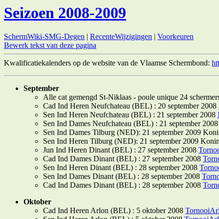
Seizoen 2008-2009
SchermWiki-SMG-Degen
|
RecenteWijzigingen
|
Voorkeuren
Bewerk tekst van deze pagina
Kwalificatiekalenders op de website van de Vlaamse Schermbond:
ht
September
Alle cat gemengd St-Niklaas - poule unique 24 scherme
Cad Ind Heren Neufchateau (BEL) : 20 september 2008
Sen Ind Heren Neufchateau (BEL) : 21 september 2008
Sen Ind Dames Neufchateau (BEL) : 21 september 200
Sen Ind Dames Tilburg (NED): 21 september 2009 Koni
Sen Ind Heren Tilburg (NED): 21 september 2009 Koni
Jun Ind Heren Dinant (BEL) : 27 september 2008
Torno
Cad Ind Dames Dinant (BEL) : 27 september 2008
Torn
Sen Ind Heren Dinant (BEL) : 28 september 2008
Torno
Sen Ind Dames Dinant (BEL) : 28 september 2008
Torn
Cad Ind Dames Dinant (BEL) : 28 september 2008
Torn
Oktober
Cad Ind Heren Arlon (BEL) : 5 oktober 2008
TornooiAr