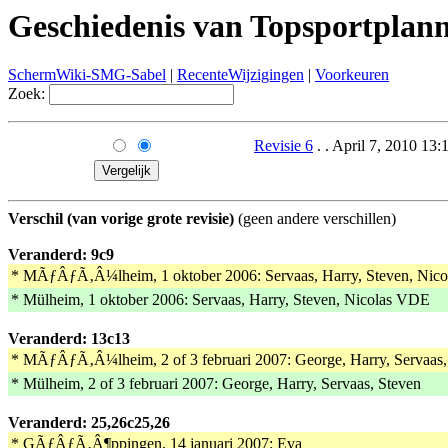
Geschiedenis van Topsportplan
SchermWiki-SMG-Sabel
|
RecenteWijzigingen
|
Voorkeuren
Zoek:
Revisie 6
. . April 7, 2010 13
Verschil (van vorige grote revisie)
(geen andere verschillen)
Veranderd: 9c9
* MÃƒÂƒÃ‚Â¼lheim, 1 oktober 2006: Servaas, Harry, Steven, Nic
* Mülheim, 1 oktober 2006: Servaas, Harry, Steven, Nicolas VDE
Veranderd: 13c13
* MÃƒÂƒÃ‚Â¼lheim, 2 of 3 februari 2007: George, Harry, Servaas,
* Mülheim, 2 of 3 februari 2007: George, Harry, Servaas, Steven
Veranderd: 25,26c25,26
* GÃƒÂƒÃ‚Â¶ppingen, 14 januari 2007: Eva