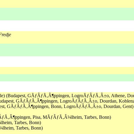
Fredje
Ruelle) (Budapest, GÃƒÂƒÃ‚Â¶ppingen, LogroÃƒÂƒÃ‚Â±o, Athene, Dou
) (Budapest, GÃƒÂƒÃ‚Â¶ppingen, LogroÃƒÂƒÃ‚Â±o, Dourdan, Koblenz, 
udapest, GÃƒÂƒÃ‚Â¶ppingen, Bonn, LogroÃƒÂƒÃ‚Â±o, Dourdan, Gent)
ÂƒÃ‚Â¶ppingen, Pisa, MÃƒÂƒÃ‚Â¼lheim, Tarbes, Bonn)
heim, Tarbes, Bonn)
lheim, Tarbes, Bonn)