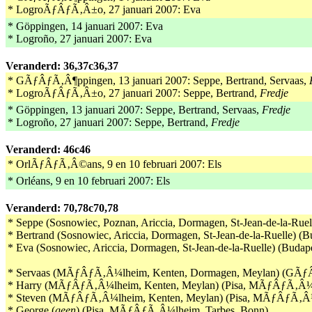
* LogroÃƒÂƒÃ‚Â±o, 27 januari 2007: Eva
* Göppingen, 14 januari 2007: Eva
* Logroño, 27 januari 2007: Eva
Veranderd: 36,37c36,37
* GÃƒÂƒÃ‚Â¶ppingen, 13 januari 2007: Seppe, Bertrand, Servaas,
* LogroÃƒÂƒÃ‚Â±o, 27 januari 2007: Seppe, Bertrand,
Fredje
* Göppingen, 13 januari 2007: Seppe, Bertrand, Servaas,
Fredje
* Logroño, 27 januari 2007: Seppe, Bertrand,
Fredje
Veranderd: 46c46
* OrlÃƒÂƒÃ‚Â©ans, 9 en 10 februari 2007: Els
* Orléans, 9 en 10 februari 2007: Els
Veranderd: 70,78c70,78
* Seppe (Sosnowiec, Poznan, Ariccia, Dormagen, St-Jean-de-la-
* Bertrand (Sosnowiec, Ariccia, Dormagen, St-Jean-de-la-Ruelle
* Eva (Sosnowiec, Ariccia, Dormagen, St-Jean-de-la-Ruelle) (B
* Servaas (MÃƒÂƒÃ‚Â¼lheim, Kenten, Dormagen, Meylan) (GÃƒ
* Harry (MÃƒÂƒÃ‚Â¼lheim, Kenten, Meylan) (Pisa, MÃƒÂƒÃ‚Â¼l
* Steven (MÃƒÂƒÃ‚Â¼lheim, Kenten, Meylan) (Pisa, MÃƒÂƒÃ‚Â¼
* George (
geen
) (Pisa, MÃƒÂƒÃ‚Â¼lheim, Tarbes, Bonn)