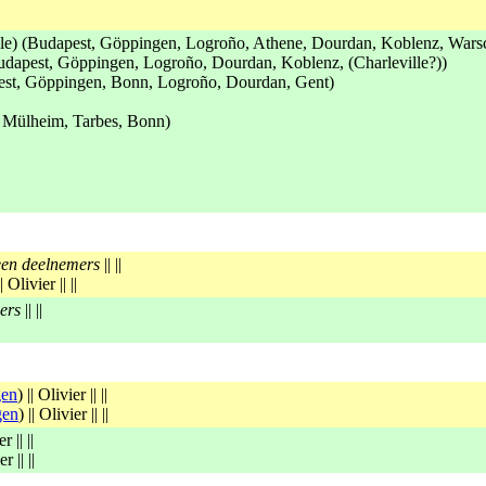
lle) (Budapest, Göppingen, Logroño, Athene, Dourdan, Koblenz, Wars
Budapest, Göppingen, Logroño, Dourdan, Koblenz, (Charleville?))
pest, Göppingen, Bonn, Logroño, Dourdan, Gent)
 Mülheim, Tarbes, Bonn)
een deelnemers
|| ||
|| Olivier || ||
ers
|| ||
gen
) || Olivier || ||
gen
) || Olivier || ||
r || ||
r || ||