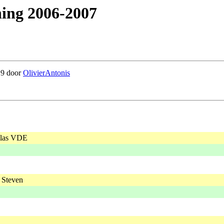
ning 2006-2007
:19 door
OlivierAntonis
olas VDE
 Steven