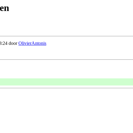
ien
08:24 door
OlivierAntonis