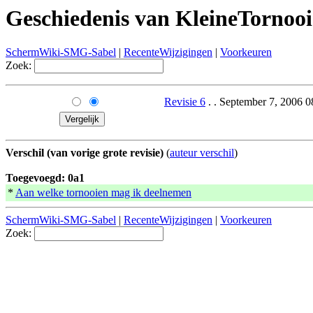
Geschiedenis van KleineTornoo
SchermWiki-SMG-Sabel
|
RecenteWijzigingen
|
Voorkeuren
Zoek:
Revisie 6
. . September 7, 2006 
Verschil (van vorige grote revisie)
(
auteur verschil
)
Toegevoegd: 0a1
*
Aan welke tornooien mag ik deelnemen
SchermWiki-SMG-Sabel
|
RecenteWijzigingen
|
Voorkeuren
Zoek: