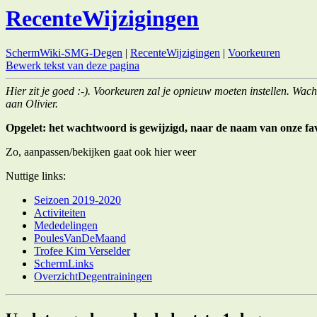
RecenteWijzigingen
SchermWiki-SMG-Degen
|
RecenteWijzigingen
|
Voorkeuren
Bewerk tekst van deze pagina
Hier zit je goed :-). Voorkeuren zal je opnieuw moeten instellen. Wa
aan Olivier.
Opgelet: het wachtwoord is gewijzigd, naar de naam van onze favor
Zo, aanpassen/bekijken gaat ook hier weer
Nuttige links:
Seizoen 2019-2020
Activiteiten
Mededelingen
PoulesVanDeMaand
Trofee Kim Verselder
SchermLinks
OverzichtDegentrainingen