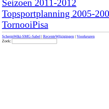
Seizoen 2011-2012
Topsportplanning 2005-20
TornooiPisa
SchermWiki-SMG-Sabel
|
RecenteWijzigingen
|
Voorkeuren
Zoek: