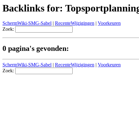
Backlinks for: Topsportplanni
SchermWiki-SMG-Sabel
|
RecenteWijzigingen
|
Voorkeuren
Zoek:
0 pagina's gevonden:
SchermWiki-SMG-Sabel
|
RecenteWijzigingen
|
Voorkeuren
Zoek: