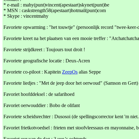
* e-mail : mahy(punt)vincent(apestaart)skynet(punt)be
* MSN : caskstrength58(apestaart)hotmail(punt)com
* Skype : vincentmahy
Favoriete opwarming : "het touwtje" (persoonlijk record "twee-keer-d
Favoriete kreet na het plaatsen van een mooie treffer : "Atchatchatch
Favoriete strijdkreet : Toujours tout droit !
Favoriete geografische locatie : Deux-Acren
Favoriete co-piloot : Kapitein
ZeepOs
alias Seppe
Favoriete liedjes : "Met de jeep door het oerwoud" (Samson en Gert)
Favoriet hoofddeksel : de safarihoed
Favoriet oerwouddier : Bobo de olifant
Favoriete scheidsrechter : Dusosoi (de spellingscorrector kent 'm niet..
Favoriet frietkotvoedsel : frieten met stoofvleessaus en mayonnaise, b
Favoriet uur van de dag : 3 uur 's ochtends