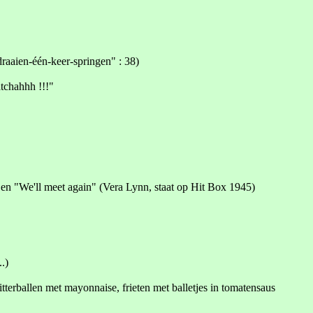
raaien-één-keer-springen" : 38)
atchahhh !!!"
 en "We'll meet again" (Vera Lynn, staat op Hit Box 1945)
.)
itterballen met mayonnaise, frieten met balletjes in tomatensaus