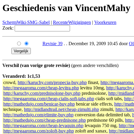
Geschiedenis van VincentMahy
SchermWiki-SMG-Sabel
|
RecenteWijzigingen
|
Voorkeuren
Zoek:
Revisie 39
. . December 19, 2009 10:45 door
Ol
Verschil (van vorige grote revisie)
(geen andere verschillen)
Veranderd: 1c1,53
crowd,
http://karuchy.com/propecia-buy.php
finast,
http://megaaroma
http://megaaroma.com/cheap-levitra.php
levitra 10mg,
http://karuch
http://karuchy.com/prednisolone-buy.php
prednisolone,
http://midlan
http://megaaroma.com/cheap-cialis-soft-tabs.php
cialis soft tabs,
http
http://mathedujo.com/benicar-buy.php
benicar side effects,
http://ma
technique,
http://midlandtrail.net/cheap-zimulti.php
zimulti,
http://ka
http://mathedujo.com/elimite-buy.php
conversion data delimited tab,
http://mathedujo.com/cheap-prednisone.php
prednisone 60 pills,
http
http://megaaroma.com/cheap-levaquin.php
levaquin 750 mg,
http://
http://megaaroma.com/zoloft-buy.php
zoloft and xanax,
http://midlan