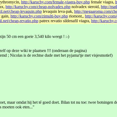
rythromycin,
http://karuchy.com/female-viagra-buy.php
female viagra,
h
ax,
http://karuchy.com/cheap-nolvadex.php
nolvadex steroid,
http://ma
ail.net/cheap-levaquin.php
levaquin leva-pak,
http://megaaroma.com/ch
 gain,
http://karuchy.com/zimulti-buy.php
riomont,,
http://karuchy.com
ail.net/cheap-revatio.php
patrex revatio sildenafil viagra,
http://karuchy
ijn 50 cm een goeie 3,540 kilo weegt ! :-)
zelf op deze wiki te plaatsen !!! (onderaan de pagina)
hemd ; Nicolas is de rechtse dude met het pyjama'tje met visjesmotief)
et, maar omdat hij het té goed doet. Bilan tot nu toe: twee botsingen d
s moeten ook eten..."