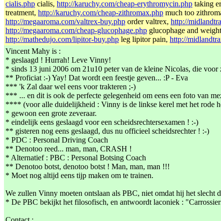
cialis.php
cialis,
http://karuchy.com/cheap-erythromycin.php
taking e
treatment,
http://karuchy.com/cheap-zithromax.php
much too zithrom
http://megaaroma.com/valtrex-buy.php
order valtrex,
http://midlandtr
http://megaaroma.com/cheap-glucophage.php
glucophage and weight
http://mathedujo.com/lipitor-buy.php
leg lipitor pain,
http://midlandtr
Vincent Mahy is :
* geslaagd ! Hurrah! Leve Vinny!
* sinds 13 juni 2006 om 21u10 peter van de kleine Nicolas, die voor z
** Proficiat :-) Yay! Dat wordt een feestje geven... :P - Eva
*** 'k Zal daar wel eens voor trakteren ;-)
*** ... en dit is ook de perfecte gelegenheid om eens een foto van me
**** (voor alle duidelijkheid : Vinny is de linkse kerel met het rode 
* gewoon een grote zeveraar.
* eindelijk eens geslaagd voor een scheidsrechtersexamen ! :-)
** gisteren nog eens geslaagd, dus nu officieel scheidsrechter ! :-)
* PDC : Personal Driving Coach
** Denotoo reed... man, man, CRASH !
* Alternatief : PBC : Personal Botsing Coach
** Denotoo botst, denotoo botst ! Man, man, man !!!
* Moet nog altijd eens tijp maken om te trainen.
We zullen Vinny moeten ontslaan als PBC, niet omdat hij het slecht do
* De PBC bekijkt het filosofisch, en antwoordt laconiek : "Carrossier
Contact :