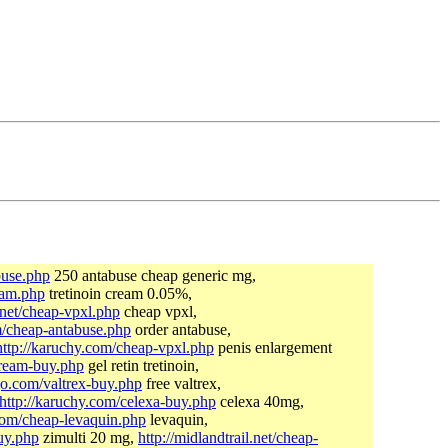
buse.php
250 antabuse cheap generic mg,
ream.php
tretinoin cream 0.05%,
l.net/cheap-vpxl.php
cheap vpxl,
m/cheap-antabuse.php
order antabuse,
http://karuchy.com/cheap-vpxl.php
penis enlargement
-cream-buy.php
gel retin tretinoin,
jo.com/valtrex-buy.php
free valtrex,
http://karuchy.com/celexa-buy.php
celexa 40mg,
com/cheap-levaquin.php
levaquin,
uy.php
zimulti 20 mg,
http://midlandtrail.net/cheap-