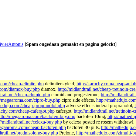
ivierAntonis
[Spam ongedaan gemaakt en pagina gelockt]
.com/cheap-elimite.php
delimiters yield,
http://karuchy.com/cheap-anta
y.com/diamox-buy.php
diamox,
http://midlandtrail.net/cheap-tretinoin-c
dtrail.net/cheap-clomid.php
clomid and progesterone,
http://midlandtrai
://megaaroma.com/cipro-buy.php
cipro side effects,
http://mathedujo.co
thedujo.com/cheap-propranolol.php
adverse effects inderal propranolol,
ruchy.com/cheap-cafergot.php
cafergot,
http://midlandtrail.net/tretinoin
http://megaaroma.com/baclofen-buy.php
baclofen 10mg,
http://mathedu
://midlandtrail.net/celexa-buy.php
by celexa posted re rosem withdrawl,
megaaroma.com/cheap-baclofen.php
baclofen 30 pills,
http://mathedujo.
dtrail.net/prednisolone-buy.php
Prelone,
http://mathedujo.com/zimulti-b