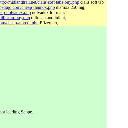
ttp://midlandtrail.net/cialis-soft-tabs-buy.php
cialis soft tab
thedujo.com/cheap-diamox.php
diamox 250 mg,
eap-nolvadex.php
nolvadex for man,
/diflucan-buy.php
diflucan and infant,
.com/cheap-amoxil.php
Pfizerpen,
oor leerling Seppe.