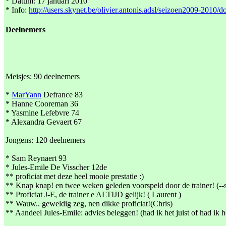
* Datum: 17 januari 2010
* Info:
http://users.skynet.be/olivier.antonis.adsl/seizoen2009-2010/
Deelnemers
Meisjes: 90 deelnemers
*
MarYann
Defrance 83
* Hanne Cooreman 36
* Yasmine Lefebvre 74
* Alexandra Gevaert 67
Jongens: 120 deelnemers
* Sam Reynaert 93
* Jules-Emile De Visscher 12de
** proficiat met deze heel mooie prestatie :)
** Knap knap! en twee weken geleden voorspeld door de trainer! (--
** Proficiat J-E, de trainer e ALTIJD gelijk! ( Laurent )
** Wauw.. geweldig zeg, nen dikke proficiat!(Chris)
** Aandeel Jules-Emile: advies beleggen! (had ik het juist of had ik het