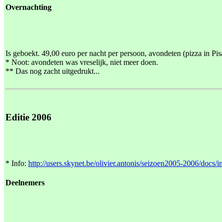
Overnachting
Is geboekt. 49,00 euro per nacht per persoon, avondeten (pizza in Pis
* Noot: avondeten was vreselijk, niet meer doen.
** Das nog zacht uitgedrukt...
Editie 2006
* Info:
http://users.skynet.be/olivier.antonis/seizoen2005-2006/docs/
Deelnemers