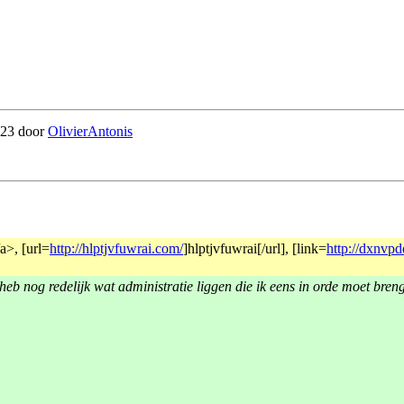
4:23 door
OlivierAntonis
>, [url=
http://hlptjvfuwrai.com/
]hlptjvfuwrai[/url], [link=
http://dxnvp
heb nog redelijk wat administratie liggen die ik eens in orde moet brenge