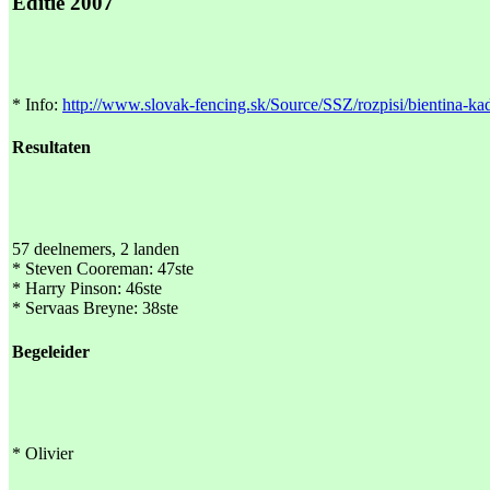
Editie 2007
* Info:
http://www.slovak-fencing.sk/Source/SSZ/rozpisi/bientina-kad
Resultaten
57 deelnemers, 2 landen
* Steven Cooreman: 47ste
* Harry Pinson: 46ste
* Servaas Breyne: 38ste
Begeleider
* Olivier