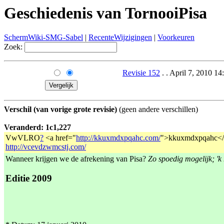
Geschiedenis van TornooiPisa
SchermWiki-SMG-Sabel
|
RecenteWijzigingen
|
Voorkeuren
Zoek:
Revisie 152
. . April 7, 2010 1
Verschil (van vorige grote revisie)
(geen andere verschillen)
Veranderd: 1c1,227
VwVLRO
?
<a href="
http://kkuxmdxpqahc.com/
">kkuxmdxpqahc</a
http://vcevdzwmcstj.com/
Wanneer krijgen we de afrekening van Pisa?
Zo spoedig mogelijk; 'k 
Editie 2009