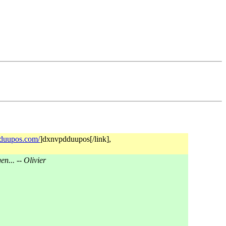
dduupos.com/
]dxnvpdduupos[/link],
n... -- Olivier