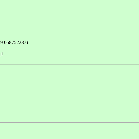
+39 058752287)
jt