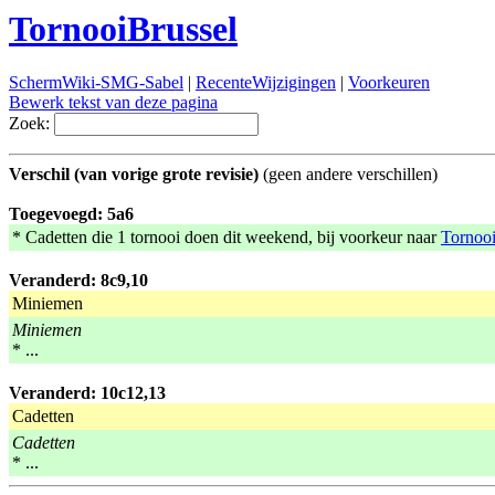
TornooiBrussel
SchermWiki-SMG-Sabel
|
RecenteWijzigingen
|
Voorkeuren
Bewerk tekst van deze pagina
Zoek:
Verschil (van vorige grote revisie)
(geen andere verschillen)
Toegevoegd: 5a6
* Cadetten die 1 tornooi doen dit weekend, bij voorkeur naar
Tornoo
Veranderd: 8c9,10
Miniemen
Miniemen
* ...
Veranderd: 10c12,13
Cadetten
Cadetten
* ...