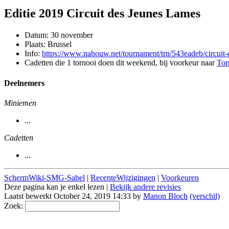
Editie 2019 Circuit des Jeunes Lames
Datum: 30 november
Plaats: Brussel
Info:
https://www.nahouw.net/tournament/trn/543eadeb/circuit-
Cadetten die 1 tornooi doen dit weekend, bij voorkeur naar
Tor
Deelnemers
Miniemen
...
Cadetten
...
SchermWiki-SMG-Sabel
|
RecenteWijzigingen
|
Voorkeuren
Deze pagina kan je enkel lezen |
Bekijk andere revisies
Laatst bewerkt October 24, 2019 14:33 by
Manon Bloch
(verschil)
Zoek: