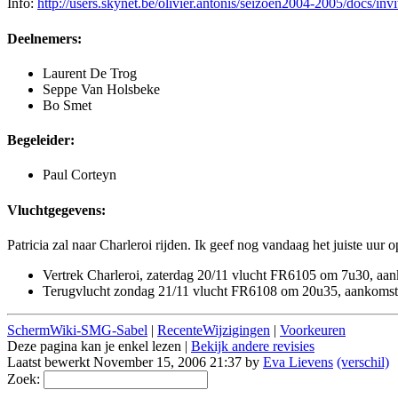
Info:
http://users.skynet.be/olivier.antonis/seizoen2004-2005/docs/inv
Deelnemers:
Laurent De Trog
Seppe Van Holsbeke
Bo Smet
Begeleider:
Paul Corteyn
Vluchtgegevens:
Patricia zal naar Charleroi rijden. Ik geef nog vandaag het juiste uur
Vertrek Charleroi, zaterdag 20/11 vlucht FR6105 om 7u30, a
Terugvlucht zondag 21/11 vlucht FR6108 om 20u35, aankomst
SchermWiki-SMG-Sabel
|
RecenteWijzigingen
|
Voorkeuren
Deze pagina kan je enkel lezen |
Bekijk andere revisies
Laatst bewerkt November 15, 2006 21:37 by
Eva Lievens
(verschil)
Zoek: