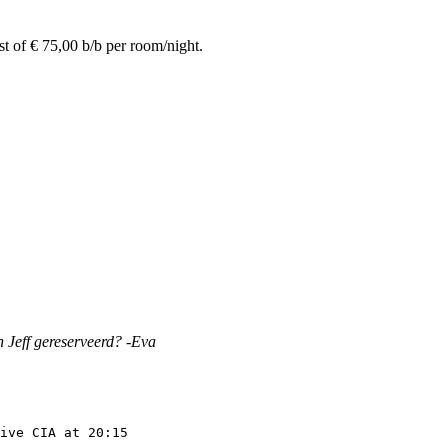
t of € 75,00 b/b per room/night.
 Jeff gereserveerd? -Eva
ive CIA at 20:15
