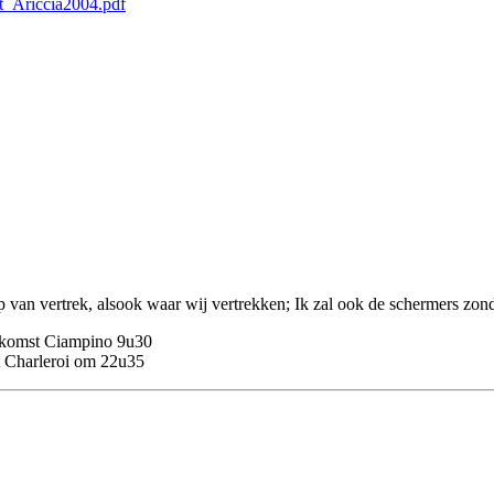
it_Ariccia2004.pdf
 op van vertrek, alsook waar wij vertrekken; Ik zal ook de schermers zo
ankomst Ciampino 9u30
 Charleroi om 22u35