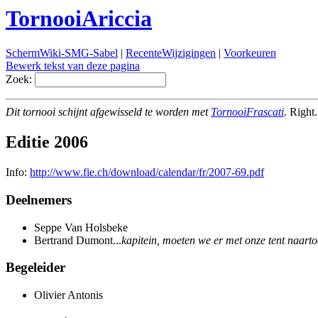
TornooiAriccia
SchermWiki-SMG-Sabel
|
RecenteWijzigingen
|
Voorkeuren
Bewerk tekst van deze pagina
Zoek:
Dit tornooi schijnt afgewisseld te worden met
TornooiFrascati
.
Right.
Editie 2006
Info:
http://www.fie.ch/download/calendar/fr/2007-69.pdf
Deelnemers
Seppe Van Holsbeke
Bertrand Dumont...
kapitein, moeten we er met onze tent naart
Begeleider
Olivier Antonis