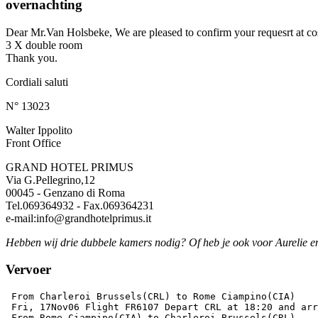
overnachting
Dear Mr.Van Holsbeke, We are pleased to confirm your requesrt at cos
3 X double room
Thank you.
Cordiali saluti
N° 13023
Walter Ippolito
Front Office
GRAND HOTEL PRIMUS
Via G.Pellegrino,12
00045 - Genzano di Roma
Tel.069364932 - Fax.069364231
e-mail:info@grandhotelprimus.it
Hebben wij drie dubbele kamers nodig? Of heb je ook voor Aurelie en
Vervoer
 From Charleroi Brussels(CRL) to Rome Ciampino(CIA)

 Fri, 17Nov06 Flight FR6107 Depart CRL at 18:20 and arr
 From Rome Ciampino(CIA) to Charleroi Brussels(CRL)
