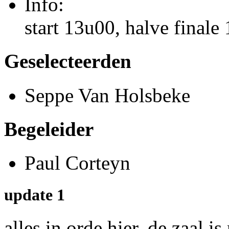
Info:
start 13u00, halve finale
Geselecteerden
Seppe Van Holsbeke
Begeleider
Paul Corteyn
update 1
alles in orde hier, de zaal i