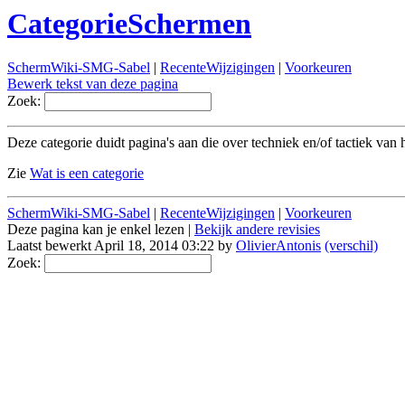
CategorieSchermen
SchermWiki-SMG-Sabel
|
RecenteWijzigingen
|
Voorkeuren
Bewerk tekst van deze pagina
Zoek:
Deze categorie duidt pagina's aan die over techniek en/of tactiek van
Zie
Wat is een categorie
SchermWiki-SMG-Sabel
|
RecenteWijzigingen
|
Voorkeuren
Deze pagina kan je enkel lezen |
Bekijk andere revisies
Laatst bewerkt April 18, 2014 03:22 by
OlivierAntonis
(verschil)
Zoek: