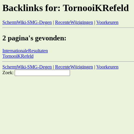
Backlinks for: TornooiKRefeld
SchermWiki-SMG-Degen
|
RecenteWijzigingen
|
Voorkeuren
2 pagina's gevonden:
InternationaleResultaten
TornooiKRefeld
SchermWiki-SMG-Degen
|
RecenteWijzigingen
|
Voorkeuren
Zoek: