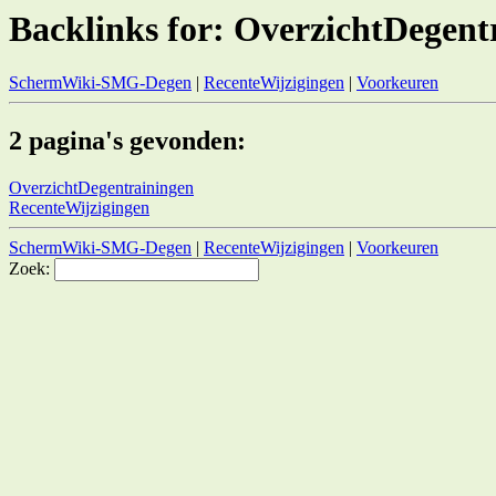
Backlinks for: OverzichtDegent
SchermWiki-SMG-Degen
|
RecenteWijzigingen
|
Voorkeuren
2 pagina's gevonden:
OverzichtDegentrainingen
RecenteWijzigingen
SchermWiki-SMG-Degen
|
RecenteWijzigingen
|
Voorkeuren
Zoek: