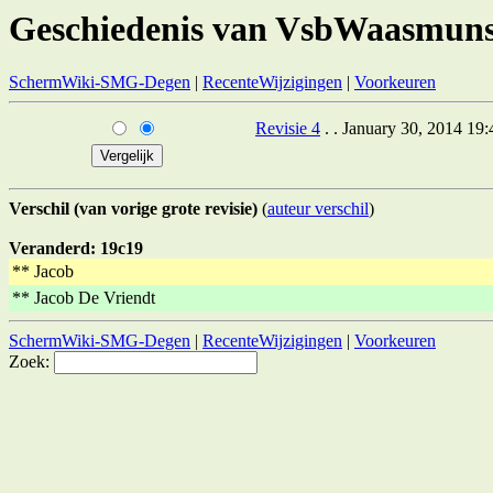
Geschiedenis van VsbWaasmuns
SchermWiki-SMG-Degen
|
RecenteWijzigingen
|
Voorkeuren
Revisie 4
. . January 30, 2014 19
Verschil (van vorige grote revisie)
(
auteur verschil
)
Veranderd: 19c19
** Jacob
** Jacob De Vriendt
SchermWiki-SMG-Degen
|
RecenteWijzigingen
|
Voorkeuren
Zoek: