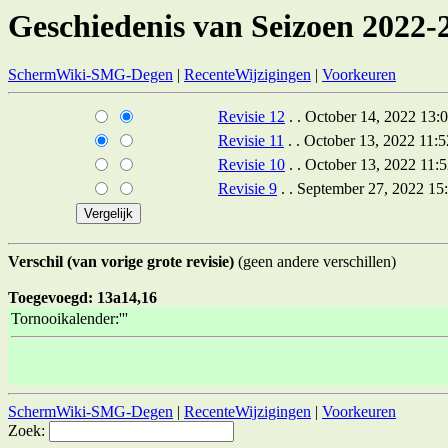
Geschiedenis van Seizoen 2022-
SchermWiki-SMG-Degen
|
RecenteWijzigingen
|
Voorkeuren
Revisie 12
. . October 14, 2022 13:
Revisie 11
. . October 13, 2022 11:
Revisie 10
. . October 13, 2022 11:
Revisie 9
. . September 27, 2022 15
Verschil (van vorige grote revisie)
(geen andere verschillen)
Toegevoegd: 13a14,16
Tornooikalender:'''
SchermWiki-SMG-Degen
|
RecenteWijzigingen
|
Voorkeuren
Zoek: