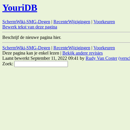
YouriDB
SchermWiki-SMG-Degen
|
RecenteWijzigingen
|
Voorkeuren
Bewerk tekst van deze pagina
Beschrijf de nieuwe pagina hier.
SchermWiki-SMG-Degen
|
RecenteWijzigingen
|
Voorkeuren
Deze pagina kan je enkel lezen |
Bekijk andere revisies
Laatst bewerkt September 11, 2022 09:41 by
Rudy Van Coster
(versc
Zoek: