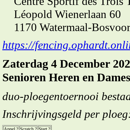
Centre Sportif des Trois T
Léopold Wienerlaan 60
1170 Watermaal-Bosvoor
https://fencing.ophardt.onl
Zaterdag 4 December 202
Senioren Heren en Dame
duo-ploegentoernooi besta
Inschrijvingsgeld per ploeg
Appel ?
Scratch ?
Start ?